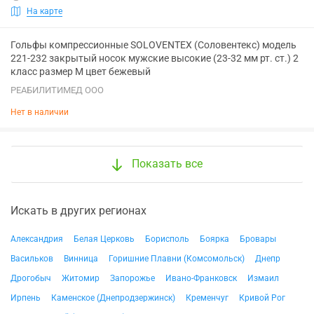
На карте
Гольфы компрессионные SOLOVENTEX (Соловентекс) модель
221-232 закрытый носок мужские высокие (23-32 мм рт. ст.) 2
класс размер M цвет бежевый
РЕАБИЛИТИМЕД ООО
Нет в наличии
Показать все
Искать в других регионах
Александрия
Белая Церковь
Борисполь
Боярка
Бровары
Васильков
Винница
Горишние Плавни (Комсомольск)
Днепр
Дрогобыч
Житомир
Запорожье
Ивано-Франковск
Измаил
Ирпень
Каменское (Днепродзержинск)
Кременчуг
Кривой Рог