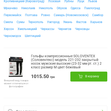
Кропивницкий (Кировоград)
Лозовая
Лубны
Луцк
Львов
Мукачево
Николаев
Никополь
Обухов
Одесса
Павлоград
Первомайск
Полтава
Ровно
Самарь (Новомосковск)
Самбор
Смела
Сумы
Тернополь
Ужгород
Умань
Фастов
Харьков
Херсон
Хмельницкий
Черкассы
Чернигов
Черновцы
Черноморск
Шептицкий
Гольфы компрессионные SOLOVENTEX
(Соловентекс) модель 221-232 закрытый
носок мужские высокие (23-32 мм рт. ст.) 2
класс размер M цвет бежевый
1015.50
В корзину
грн
Внешний вид товара
может отличаться от
фотографии