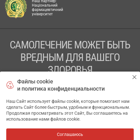
Наш партнер:
Національний
фармацевтичний
університет
САМОЛЕЧЕНИЕ МОЖЕТ БЫТЬ
ВРЕДНЫМ ДЛЯ ВАШЕГО
ЗДОРОВЬЯ
Файлы cookie
ПЕРЕД ПРИМЕНЕНИЕМ ПРЕПАРАТА
и политика конфиденциальности
ПРОКОНСУЛЬТИРУЙТЕСЬ С ВРАЧОМ
Наш Сайт использует файлы cookie, которые помогают нам
✕
ТОВ «АПТЕКА 911.ЮА» Код ЄДРПОУ 43631965.
сделать Сайт более быстрым, удобным и функциональным.
Продолжая просматривать этот Сайт, Вы соглашаетесь на
Отказ от ответственности
использование нами файлов cookie.
© 2014-2026. Медицинская информационная система
АПТЕКА911.ЮА
Соглашаюсь
Все аптеки
на карте