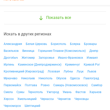
Показать все
Искать в других регионах
Александрия
Белая Церковь
Борисполь
Боярка
Бровары
Васильков
Винница
Горишние Плавни (Комсомольск)
Днепр
Дрогобыч
Житомир
Запорожье
Ивано-Франковск
Измаил
Ирпень
Каменское (Днепродзержинск)
Кременчуг
Кривой Рог
Кропивницкий (Кировоград)
Лозовая
Лубны
Луцк
Львов
Мукачево
Николаев
Никополь
Обухов
Одесса
Павлоград
Первомайск
Полтава
Ровно
Самарь (Новомосковск)
Самбор
Смела
Сумы
Тернополь
Ужгород
Умань
Фастов
Харьков
Херсон
Хмельницкий
Черкассы
Чернигов
Черновцы
Черноморск
Шептицкий