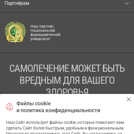
Партнёрам
Наш партнер:
Національний
фармацевтичний
університет
САМОЛЕЧЕНИЕ МОЖЕТ БЫТЬ
ВРЕДНЫМ ДЛЯ ВАШЕГО
ЗДОРОВЬЯ
Файлы cookie
ПЕРЕД ПРИМЕНЕНИЕМ ПРЕПАРАТА
и политика конфиденциальности
ПРОКОНСУЛЬТИРУЙТЕСЬ С ВРАЧОМ
Наш Сайт использует файлы cookie, которые помогают нам
✕
ТОВ «АПТЕКА 911.ЮА» Код ЄДРПОУ 43631965.
сделать Сайт более быстрым, удобным и функциональным.
Продолжая просматривать этот Сайт, Вы соглашаетесь на