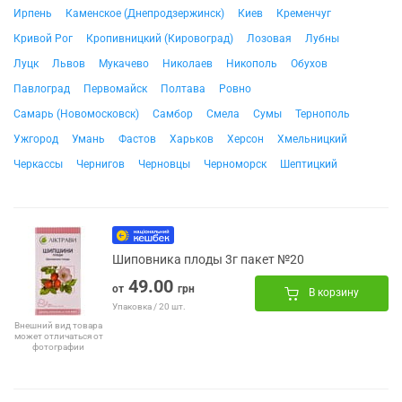
Ирпень
Каменское (Днепродзержинск)
Киев
Кременчуг
Кривой Рог
Кропивницкий (Кировоград)
Лозовая
Лубны
Луцк
Львов
Мукачево
Николаев
Никополь
Обухов
Павлоград
Первомайск
Полтава
Ровно
Самарь (Новомосковск)
Самбор
Смела
Сумы
Тернополь
Ужгород
Умань
Фастов
Харьков
Херсон
Хмельницкий
Черкассы
Чернигов
Черновцы
Черноморск
Шептицкий
Шиповника плоды 3г пакет №20
49.00
от
грн
В корзину
Упаковка / 20 шт.
Внешний вид товара
может отличаться от
фотографии