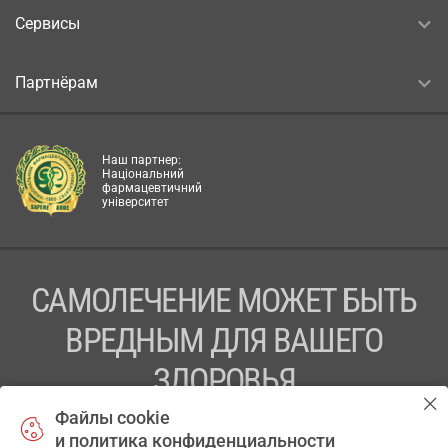
Сервисы
Партнёрам
Наш партнер:
Національний
фармацевтичний
університет
САМОЛЕЧЕНИЕ МОЖЕТ БЫТЬ
ВРЕДНЫМ ДЛЯ ВАШЕГО
ЗДОРОВЬЯ
Файлы cookie
ПЕРЕД ПРИМЕНЕНИЕМ ПРЕПАРАТА
и политика конфиденциальности
ПРОКОНСУЛЬТИРУЙТЕСЬ С ВРАЧОМ