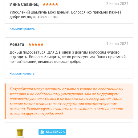
2 июля 2024
Инна Савинец
Улюблений шампунь моєї доньки. Волоссячко приємно пахне і
добре виглядає після нього
Комментировать
1 июля 2024
Рената
Доньці подобається. Для дівчинки з довгим волоссям чудово
підходить. Волосся блищить, легко розчісується. Запах приємний,
не нав'язливий, вимиває волосся добре.
Комментировать
Потребители могут оставить отзывы о товаре по собственному
желанию и по собственному усмотрению. Мы не модерируем
соответствующие отзывы и не влияем на их содержание. Наше
мнение может отличаться от содержания соответствующих
отзывов. Рекомендуем не заниматься самолечением на основе
отзывов других потребителей.
КЕШБЕК 20%