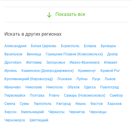
Показать все
Искать в других регионах
Александрия
Белая Церковь
Борисполь
Боярка
Бровары
Васильков
Винница
Горишние Плавни (Комсомольск)
Днепр
Дрогобыч
Житомир
Запорожье
Ивано-Франковск
Измаил
Ирпень
Каменское (Днепродзержинск)
Кременчуг
Кривой Рог
Кропивницкий (Кировоград)
Лозовая
Лубны
Луцк
Львов
Мукачево
Николаев
Никополь
Обухов
Одесса
Павлоград
Первомайск
Полтава
Ровно
Самарь (Новомосковск)
Самбор
Смела
Сумы
Тернополь
Ужгород
Умань
Фастов
Харьков
Херсон
Хмельницкий
Черкассы
Чернигов
Черновцы
Черноморск
Шептицкий