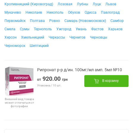
Кропивницкий (Кировоград)
Лозовая
Лубны
Луцк
Львов
Мукачево
Николаев
Никополь
Обухов
Одесса
Павлоград
Первомайск
Полтава
Ровно
Самарь (Новомосковск)
Самбор
Смела
Сумы
Тернополь
Ужгород
Умань
Фастов
Харьков
Херсон
Хмельницкий
Черкассы
Чернигов
Черновцы
Черноморск
Шептицкий
Рипронат р-р д/ин. 100мг/мл амп. 5мл №10
920.00
от
грн
В корзину
Упаковка / 10 шт.
Внешний вид товара
может отличаться от
фотографии