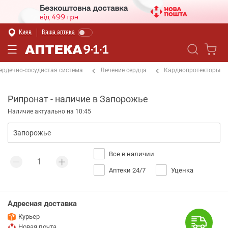
Киев
Ваша аптека
ердечно-сосудистая система
Лечение сердца
Кардиопротекторы
Рипронат - наличие в Запорожье
Наличие актуально на 10:45
Все в наличии
Аптеки 24/7
Уценка
Адресная доставка
Курьер
Новая почта