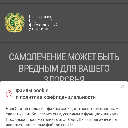
Наш партнер:
Національний
фармацевтичний
університет
САМОЛЕЧЕНИЕ МОЖЕТ БЫТЬ
ВРЕДНЫМ ДЛЯ ВАШЕГО
ЗДОРОВЬЯ
Файлы cookie
ПЕРЕД ПРИМЕНЕНИЕМ ПРЕПАРАТА
и политика конфиденциальности
ПРОКОНСУЛЬТИРУЙТЕСЬ С ВРАЧОМ
Наш Сайт использует файлы cookie, которые помогают нам
✕
ТОВ «АПТЕКА 911.ЮА» Код ЄДРПОУ 43631965.
сделать Сайт более быстрым, удобным и функциональным.
Продолжая просматривать этот Сайт, Вы соглашаетесь на
Отказ от ответственности
использование нами файлов cookie.