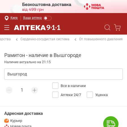
Киев
Ваша аптека
арства
Сердечно-сосудистая система
От повышенного давления
Рамитон - наличие в Вышгороде
Наличие актуально на 21:15
Все в наличии
Аптеки 24/7
Уценка
Адресная доставка
Курьер
Новая почта