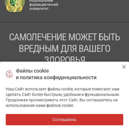
Національний
фармацевтичний
університет
САМОЛЕЧЕНИЕ МОЖЕТ БЫТЬ
ВРЕДНЫМ ДЛЯ ВАШЕГО
ЗДОРОВЬЯ
Файлы cookie
ПЕРЕД ПРИМЕНЕНИЕМ ПРЕПАРАТА
и политика конфиденциальности
ПРОКОНСУЛЬТИРУЙТЕСЬ С ВРАЧОМ
Наш Сайт использует файлы cookie, которые помогают нам
✕
ТОВ «АПТЕКА 911.ЮА» Код ЄДРПОУ 43631965.
сделать Сайт более быстрым, удобным и функциональным.
Продолжая просматривать этот Сайт, Вы соглашаетесь на
Отказ от ответственности
использование нами файлов cookie.
© 2014-2026. Медицинская информационная система
АПТЕКА911.ЮА
Соглашаюсь
Все аптеки
на карте