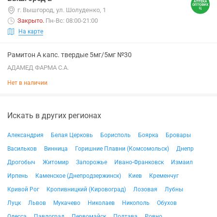
г. Вышгород, ул. Шолуденко, 1
Закрыто
.
Пн-Вс: 08:00-21:00
На карте
Рамитон А капс. твердые 5мг/5мг №30
АДАМЕД ФАРМА С.А.
Нет в наличии
Искать в других регионах
Александрия
Белая Церковь
Борисполь
Боярка
Бровары
Васильков
Винница
Горишние Плавни (Комсомольск)
Днепр
Дрогобыч
Житомир
Запорожье
Ивано-Франковск
Измаил
Ирпень
Каменское (Днепродзержинск)
Киев
Кременчуг
Кривой Рог
Кропивницкий (Кировоград)
Лозовая
Лубны
Луцк
Львов
Мукачево
Николаев
Никополь
Обухов
Одесса
Павлоград
Первомайск
Полтава
Ровно