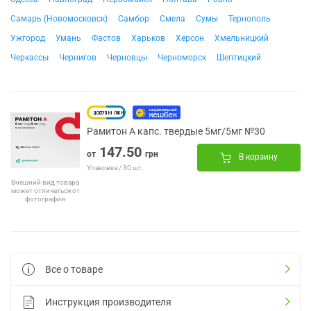
Самарь (Новомосковск)
Самбор
Смела
Сумы
Тернополь
Ужгород
Умань
Фастов
Харьков
Херсон
Хмельницкий
Черкассы
Чернигов
Черновцы
Черноморск
Шептицкий
Рамитон А капс. твердые 5мг/5мг №30
147.50
от
грн
В корзину
Упаковка / 30 шт.
Внешний вид товара
может отличаться от
фотографии
Все о товаре
Инструкция производителя