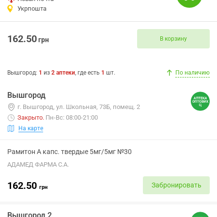
Укрпошта
162.50
В корзину
грн
Вышгород
:
1
из
2
аптеки
, где есть
1
шт.
По наличию
Вышгород
г. Вышгород, ул. Школьная, 73Б, помещ. 2
Закрыто
.
Пн-Вс: 08:00-21:00
На карте
Рамитон А капс. твердые 5мг/5мг №30
АДАМЕД ФАРМА С.А.
162.50
Забронировать
грн
Вышгород 2