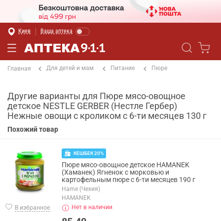
Киев
Ваша аптека
Для детей и мам
Питание
Пюре
Главная
Другие варианты для Пюре мясо-овощное
детское NESTLE GERBER (Нестле Гербер)
Нежные овощи с кроликом с 6-ти месяцев 130 г
Похожий товар
КЕШБЕК 20%
Пюре мясо-овощное детское HAMANEK
(Хаманек) Ягненок с морковью и
картофельным пюре с 6-ти месяцев 190 г
Hame (Чехия)
HAMANEK
Нет в наличии
В избранное