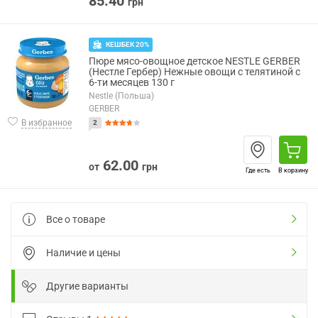
85.40
грн
КЕШБЕК 20%
Пюре мясо-овощное детское NESTLE GERBER
(Нестле Гербер) Нежные овощи с телятиной с
6-ти месяцев 130 г
Nestle (Польша)
GERBER
В избранное
2
62.00
от
грн
Где есть
В корзину
Все о товаре
Наличие и цены
Другие варианты