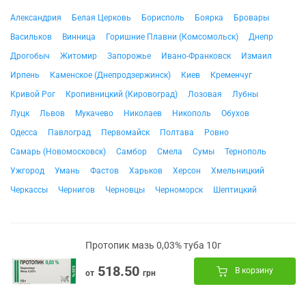
Александрия
Белая Церковь
Борисполь
Боярка
Бровары
Васильков
Винница
Горишние Плавни (Комсомольск)
Днепр
Дрогобыч
Житомир
Запорожье
Ивано-Франковск
Измаил
Ирпень
Каменское (Днепродзержинск)
Киев
Кременчуг
Кривой Рог
Кропивницкий (Кировоград)
Лозовая
Лубны
Луцк
Львов
Мукачево
Николаев
Никополь
Обухов
Одесса
Павлоград
Первомайск
Полтава
Ровно
Самарь (Новомосковск)
Самбор
Смела
Сумы
Тернополь
Ужгород
Умань
Фастов
Харьков
Херсон
Хмельницкий
Черкассы
Чернигов
Черновцы
Черноморск
Шептицкий
Протопик мазь 0,03% туба 10г
518.50
В корзину
от
грн