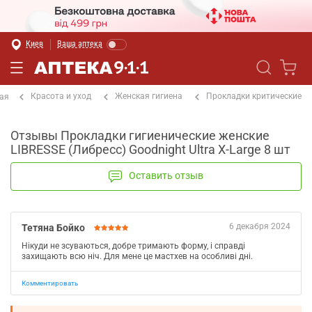
Киев
Ваша аптека
Красота и уход
Женская гигиена
Прокладки критические
ая
Отзывы Прокладки гигиенические женские
LIBRESSE (Либресс) Goodnight Ultra X-Large 8 шт
Оставить отзыв
6 декабря 2024
Тетяна Бойко
Нікуди не зсуваються, добре тримають форму, і справді
захищають всю ніч. Для мене це мастхев на особливі дні.
Комментировать