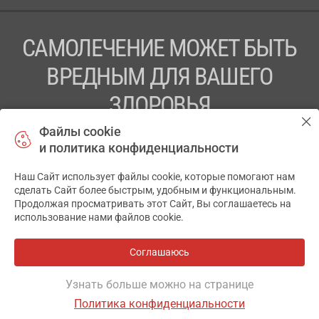
САМОЛЕЧЕНИЕ МОЖЕТ БЫТЬ
ВРЕДНЫМ ДЛЯ ВАШЕГО
ЗДОРОВЬЯ
Файлы cookie
ПЕРЕД ПРИМЕНЕНИЕМ ПРЕПАРАТА
и политика конфиденциальности
ПРОКОНСУЛЬТИРУЙТЕСЬ С ВРАЧОМ
Наш Сайт использует файлы cookie, которые помогают нам
✕
ТОВ «АПТЕКА 911.ЮА» Код ЄДРПОУ 43631965.
сделать Сайт более быстрым, удобным и функциональным.
Продолжая просматривать этот Сайт, Вы соглашаетесь на
Отказ от ответственности
использование нами файлов cookie.
© 2014-2026. Медицинская информационная система
АПТЕКА911.ЮА
Соглашаюсь
Разработка и поддержка сайта -
wu.ua
Узнать больше можно на странице
Политика конфиденциальности
ОСНОВНОЕ
ГДЕ ЕСТЬ
ДРУГИЕ ВАРИАНТЫ
ОТЗЫВЫ