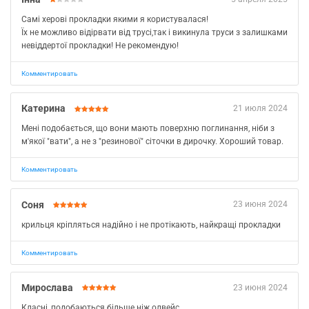
Самі херові прокладки якими я користувалася!
Їх не можливо відірвати від трусі,так і викинула труси з залишками
невіддертої прокладки! Не рекомендую!
Комментировать
Катерина
21 июля 2024
Мені подобається, що вони мають поверхню поглинання, ніби з
м'якої "вати", а не з "резинової" сіточки в дирочку. Хороший товар.
Комментировать
Соня
23 июня 2024
крильця кріпляться надійно і не протікають, найкращі прокладки
Комментировать
Мирослава
23 июня 2024
Класні, подобаються більше ніж олвейс