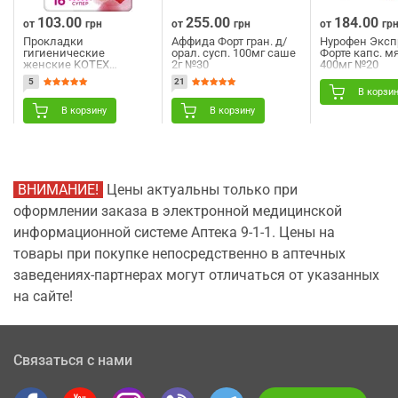
103.00
255.00
184.00
от
грн
от
грн
от
гр
Прокладки
Аффида Форт гран. д/
Нурофен Эксп
гигиенические
орал. сусп. 100мг саше
Форте капс. м
женские KOTEX
2г №30
400мг №20
(Котекс) Ultra Dry Super
5
21
Duo (Ультра Драй
В корзи
Супер) 16 шт
В корзину
В корзину
ВНИМАНИЕ!
Цены актуальны только при
оформлении заказа в электронной медицинской
информационной системе Аптека 9-1-1. Цены на
товары при покупке непосредственно в аптечных
заведениях-партнерах могут отличаться от указанных
на сайте!
Связаться с нами