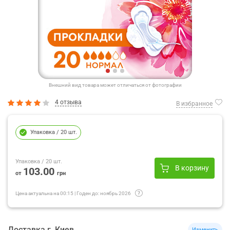
Внешний вид товара может отличаться от фотографии
4 отзыва
В избранное
Упаковка
/ 20 шт.
Упаковка
/ 20 шт.
В корзину
103.00
от
грн
Цена актуальна на
00:15
|
Годен до:
ноябрь 2026
Доставка
г.
Киев
Изменить