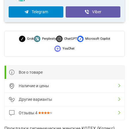
Telegram
Viber
Grok
Perplexity
ChatGPT
Microsoft Copilot
YouChat
Все о товаре
Наличие и цены
Другие варианты
Отзывы
4
Прокладки гигиенические женские KOTEX (Котекс)