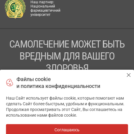
Наш партнер:
Національний
фармацевтичний
університет
САМОЛЕЧЕНИЕ МОЖЕТ БЫТЬ
ВРЕДНЫМ ДЛЯ ВАШЕГО
ЗДОРОВЬЯ
Файлы cookie
ПЕРЕД ПРИМЕНЕНИЕМ ПРЕПАРАТА
и политика конфиденциальности
ПРОКОНСУЛЬТИРУЙТЕСЬ С ВРАЧОМ
Наш Сайт использует файлы cookie, которые помогают нам
✕
ТОВ «АПТЕКА 911.ЮА» Код ЄДРПОУ 43631965.
сделать Сайт более быстрым, удобным и функциональным.
Продолжая просматривать этот Сайт, Вы соглашаетесь на
Отказ от ответственности
использование нами файлов cookie.
© 2014-2026. Медицинская информационная система
АПТЕКА911.ЮА
Соглашаюсь