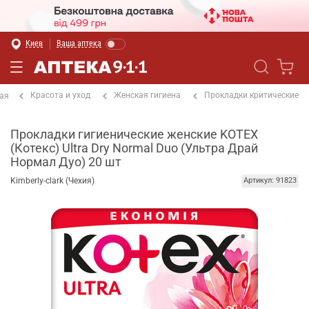
Киев
Ваша аптека
Красота и уход
Женская гигиена
Прокладки критические
ая
Прокладки гигиенические женские KOTEX
(Котекс) Ultra Dry Normal Duo (Ультра Драй
Нормал Дуо) 20 шт
Kimberly-clark (Чехия)
Артикул: 91823