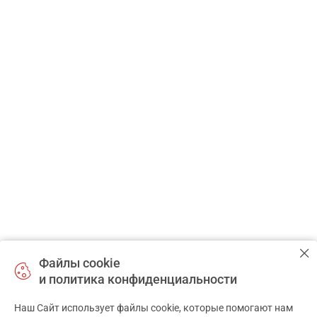
Партнёрам
Наш партнер:
Національний
фармацевтичний
університет
САМОЛЕЧЕНИЕ МОЖЕТ БЫТЬ
ВРЕДНЫМ ДЛЯ ВАШЕГО
ЗДОРОВЬЯ
Файлы cookie
ПЕРЕД ПРИМЕНЕНИЕМ ПРЕПАРАТА
и политика конфиденциальности
ПРОКОНСУЛЬТИРУЙТЕСЬ С ВРАЧОМ
Наш Сайт использует файлы cookie, которые помогают нам