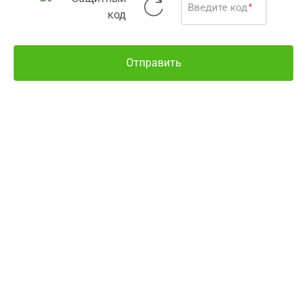
Введите код
*
фотографии
Отправить
Все о товаре
Наличие и цены
Другие варианты
Оставить отзыв
ВНИМАНИЕ!
Цены актуальны только при
оформлении заказа в электронной медицинской
информационной системе Аптека 9-1-1. Цены на
товары при покупке непосредственно в аптечных
заведениях-партнерах могут отличаться от указанных
на сайте!