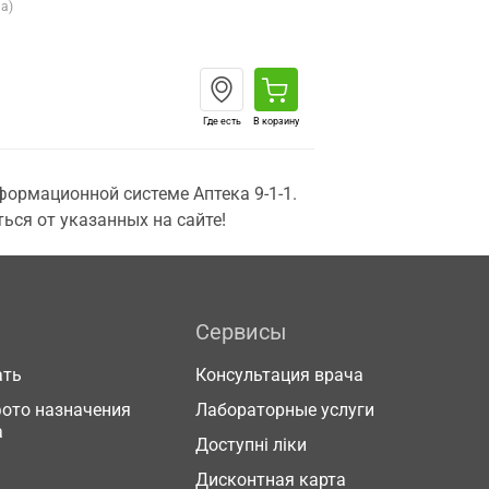
а)
Где есть
В корзину
ормационной системе Аптека 9-1-1.
ься от указанных на сайте!
Сервисы
ать
Консультация врача
фото назначения
Лабораторные услуги
а
Доступні ліки
Дисконтная карта