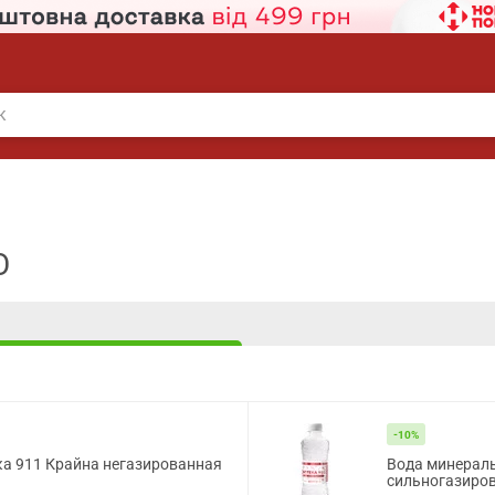
О
-10%
ка 911 Крайна негазированная
Вода минераль
сильногазиров