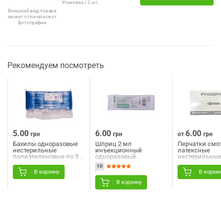
Упаковка / 2 шт.
Внешний вид товара
может отличаться от
фотографии
Рекомендуем посмотреть
5.00
6.00
6.00
грн
грн
от
грн
Бахилы одноразовые
Шприц 2 мл
Перчатки смо
нестерильные
инъекционный
латексные
полиэтиленовые по 3 г
одноразовый
нестерильны
1 пара
трехкомпонентный
припудренны
10
стерильный с 2 иглами
фарм (импорт
В корзину
В корзи
23G (0,6 мм х 30 мм) и
M 1 пара
24G (0,55 мм х 25 мм)
В корзину
Angelmed (АнгелМед) 1
шт