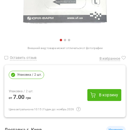
Внешний вид товара может отличаться от фотографии
Оставить отзыв
В избранное
Упаковка
/ 2 шт.
Упаковка
/ 2 шт.
В корзину
7.00
от
грн
Цена актуальна на
10:15
|
Годен до:
ноябрь 2026
Доставка
г.
Киев
Изменить