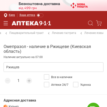
Киев
Ваша аптека
а
Пищеварительный тракт
Лечение гастрита
Лечение язвы
Омепразол - наличие в Ржищеве (Киевская
область)
Наличие актуально на 07:00
Все в наличии
Аптеки 24/7
Уценка
Адресная доставка
Курьер