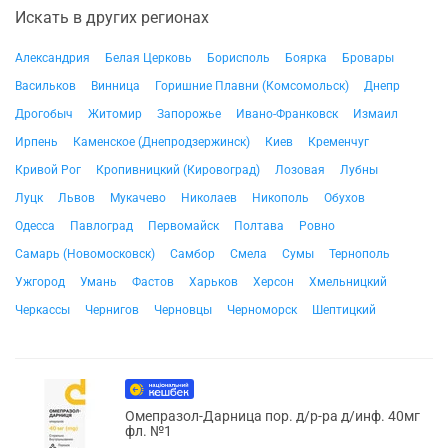
Искать в других регионах
Александрия
Белая Церковь
Борисполь
Боярка
Бровары
Васильков
Винница
Горишние Плавни (Комсомольск)
Днепр
Дрогобыч
Житомир
Запорожье
Ивано-Франковск
Измаил
Ирпень
Каменское (Днепродзержинск)
Киев
Кременчуг
Кривой Рог
Кропивницкий (Кировоград)
Лозовая
Лубны
Луцк
Львов
Мукачево
Николаев
Никополь
Обухов
Одесса
Павлоград
Первомайск
Полтава
Ровно
Самарь (Новомосковск)
Самбор
Смела
Сумы
Тернополь
Ужгород
Умань
Фастов
Харьков
Херсон
Хмельницкий
Черкассы
Чернигов
Черновцы
Черноморск
Шептицкий
Омепразол-Дарница пор. д/р-ра д/инф. 40мг
фл. №1