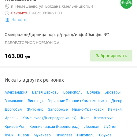
п. Немешаево, ул. Богдана Хмельницкого, 4
Закрыто
.
Пн-Вс: 08:00-21:00
На карте
Омепразол-Дарница пор. д/р-ра д/инф. 40мг фл. №1
ЛАБОРАТОРИОС НОРМОН С.А.
163.00
Забронировать
грн
Искать в других регионах
Александрия
Белая Церковь
Борисполь
Боярка
Бровары
Васильков
Винница
Горишние Плавни (Комсомольск)
Днепр
Дрогобыч
Житомир
Запорожье
Ивано-Франковск
Измаил
Ирпень
Каменское (Днепродзержинск)
Киев
Кременчуг
Кривой Рог
Кропивницкий (Кировоград)
Лозовая
Лубны
Луцк
Львов
Мукачево
Николаев
Никополь
Обухов