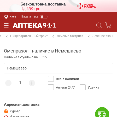
Киев
Ваша аптека
а
Пищеварительный тракт
Лечение гастрита
Лечение язвы
Омепразол - наличие в Немешаево
Наличие актуально на 05:15
Все в наличии
Аптеки 24/7
Уценка
Адресная доставка
Курьер
Новая почта