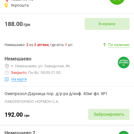
Укрпошта
188.00
В корзину
грн
Немешаево
:
2
из
2
аптеки
, где есть
1
шт.
По наличию
Немешаево
п. Немешаево, ул. Заводская, 46
Закрыто
.
Пн-Вс: 08:00-21:00
На карте
Омепразол-Дарница пор. д/р-ра д/инф. 40мг фл. №1
ЛАБОРАТОРИОС НОРМОН С.А.
192.00
Забронировать
грн
Немешаево 2