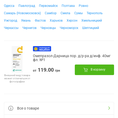
Одесса
Павлоград
Первомайск
Полтава
Ровно
Самарь (Новомосковск)
Самбор
Смела
Сумы
Тернополь
Ужгород
Умань
Фастов
Харьков
Херсон
Хмельницкий
Черкассы
Чернигов
Черновцы
Черноморск
Шептицкий
Омепразол-Дарница пор. д/р-ра д/инф. 40мг
фл. №1
119.00
В корзину
от
грн
Внешний вид товара
может отличаться от
фотографии
Все о товаре