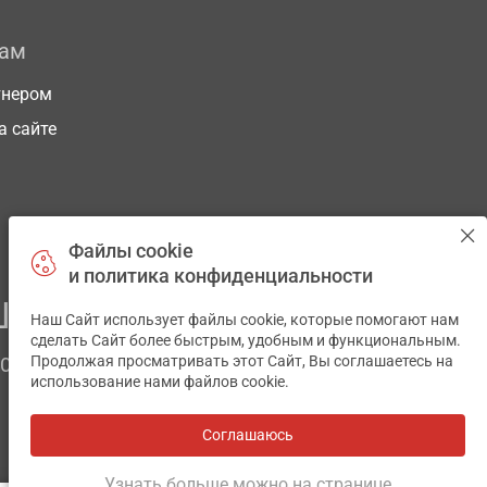
рам
тнером
а сайте
Файлы cookie
и политика конфиденциальности
ЕГО ЗДОРОВЬЯ
Наш Сайт использует файлы cookie, которые помогают нам
✕
сделать Сайт более быстрым, удобным и функциональным.
Продолжая просматривать этот Сайт, Вы соглашаетесь на
ЧОМ
использование нами файлов cookie.
Соглашаюсь
Все аптеки
на карте
Разработка и поддержка сайта -
wu.ua
Узнать больше можно на странице