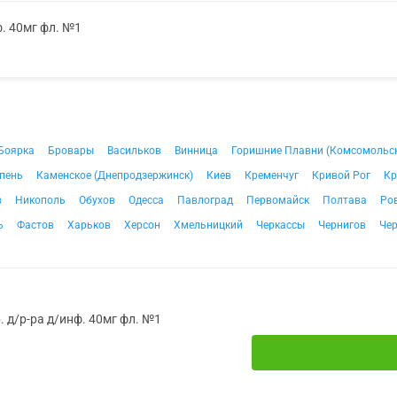
. 40мг фл. №1
Боярка
Бровары
Васильков
Винница
Горишние Плавни (Комсомольс
пень
Каменское (Днепродзержинск)
Киев
Кременчуг
Кривой Рог
Кр
в
Никополь
Обухов
Одесса
Павлоград
Первомайск
Полтава
Ро
ь
Фастов
Харьков
Херсон
Хмельницкий
Черкассы
Чернигов
Че
 д/р-ра д/инф. 40мг фл. №1