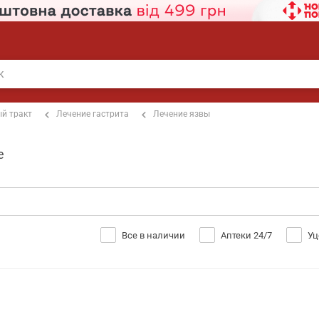
й тракт
Лечение гастрита
Лечение язвы
е
Все в наличии
Аптеки 24/7
Уц