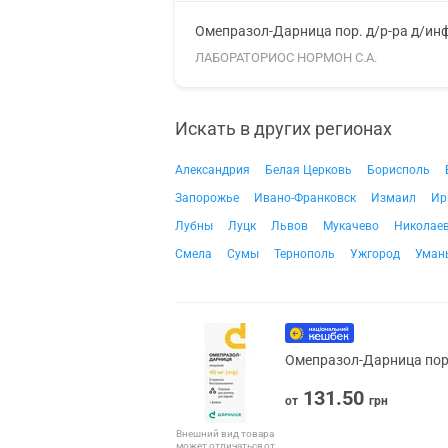
Омепразол-Дарница пор. д/р-ра д/инф
ЛАБОРАТОРИОС НОРМОН С.А.
Искать в других регионах
Александрия
Белая Церковь
Борисполь
Запорожье
Ивано-Франковск
Измаил
Ир
Лубны
Луцк
Львов
Мукачево
Николае
Смела
Сумы
Тернополь
Ужгород
Уман
Омепразол-Дарница пор.
131.50
от
грн
Внешний вид товара
может отличаться от