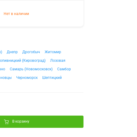
Нет в наличии
к)
Днепр
Дрогобыч
Житомир
опивницкий (Кировоград)
Лозовая
вно
Самарь (Новомосковск)
Самбор
рновцы
Черноморск
Шептицкий
В корзину