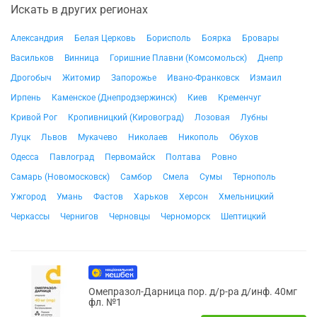
Искать в других регионах
Александрия
Белая Церковь
Борисполь
Боярка
Бровары
Васильков
Винница
Горишние Плавни (Комсомольск)
Днепр
Дрогобыч
Житомир
Запорожье
Ивано-Франковск
Измаил
Ирпень
Каменское (Днепродзержинск)
Киев
Кременчуг
Кривой Рог
Кропивницкий (Кировоград)
Лозовая
Лубны
Луцк
Львов
Мукачево
Николаев
Никополь
Обухов
Одесса
Павлоград
Первомайск
Полтава
Ровно
Самарь (Новомосковск)
Самбор
Смела
Сумы
Тернополь
Ужгород
Умань
Фастов
Харьков
Херсон
Хмельницкий
Черкассы
Чернигов
Черновцы
Черноморск
Шептицкий
Омепразол-Дарница пор. д/р-ра д/инф. 40мг
фл. №1