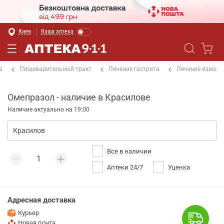
Киев
Ваша аптека
а
Пищеварительный тракт
Лечение гастрита
Лечение язвы
Омепразол - наличие в Красилове
Наличие актуально на 19:00
Все в наличии
Аптеки 24/7
Уценка
Адресная доставка
Курьер
Новая почта