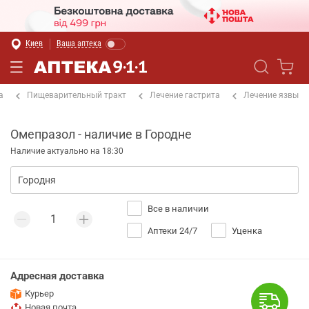
Киев
Ваша аптека
а
Пищеварительный тракт
Лечение гастрита
Лечение язвы
Омепразол - наличие в Городне
Наличие актуально на 18:30
Все в наличии
Аптеки 24/7
Уценка
Адресная доставка
Курьер
Новая почта