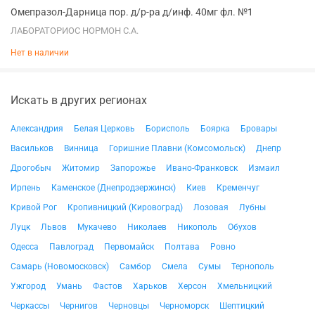
Омепразол-Дарница пор. д/р-ра д/инф. 40мг фл. №1
ЛАБОРАТОРИОС НОРМОН С.А.
Нет в наличии
Искать в других регионах
Александрия
Белая Церковь
Борисполь
Боярка
Бровары
Васильков
Винница
Горишние Плавни (Комсомольск)
Днепр
Дрогобыч
Житомир
Запорожье
Ивано-Франковск
Измаил
Ирпень
Каменское (Днепродзержинск)
Киев
Кременчуг
Кривой Рог
Кропивницкий (Кировоград)
Лозовая
Лубны
Луцк
Львов
Мукачево
Николаев
Никополь
Обухов
Одесса
Павлоград
Первомайск
Полтава
Ровно
Самарь (Новомосковск)
Самбор
Смела
Сумы
Тернополь
Ужгород
Умань
Фастов
Харьков
Херсон
Хмельницкий
Черкассы
Чернигов
Черновцы
Черноморск
Шептицкий