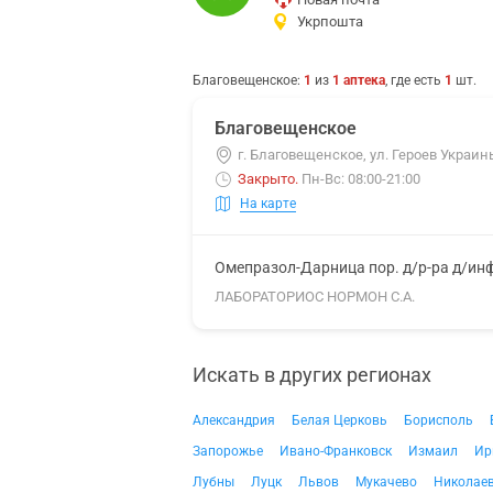
Укрпошта
Благовещенское
:
1
из
1
аптека
, где есть
1
шт.
Благовещенское
г. Благовещенское, ул. Героев Украин
Закрыто
.
Пн-Вс: 08:00-21:00
На карте
Омепразол-Дарница пор. д/р-ра д/инф
ЛАБОРАТОРИОС НОРМОН С.А.
Искать в других регионах
Александрия
Белая Церковь
Борисполь
Запорожье
Ивано-Франковск
Измаил
Ир
Лубны
Луцк
Львов
Мукачево
Николае