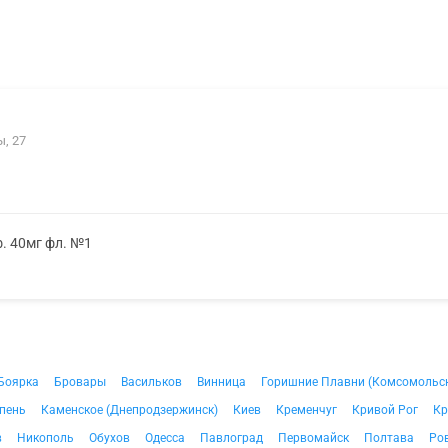
ы, 27
. 40мг фл. №1
Боярка
Бровары
Васильков
Винница
Горишние Плавни (Комсомольс
пень
Каменское (Днепродзержинск)
Киев
Кременчуг
Кривой Рог
Кр
в
Никополь
Обухов
Одесса
Павлоград
Первомайск
Полтава
Ро