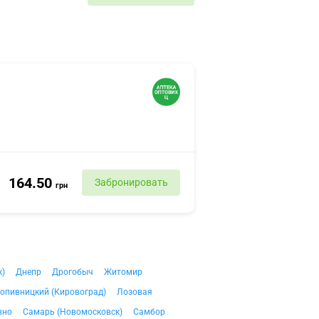
164.50
Забронировать
грн
к)
Днепр
Дрогобыч
Житомир
опивницкий (Кировоград)
Лозовая
вно
Самарь (Новомосковск)
Самбор