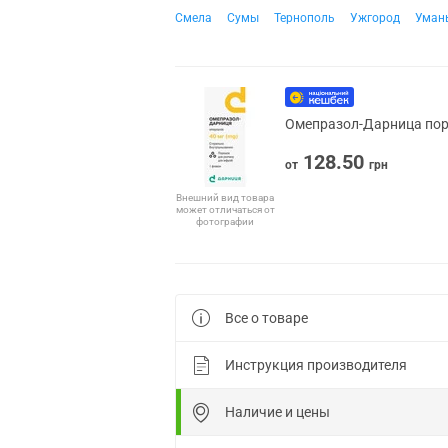
Смела
Сумы
Тернополь
Ужгород
Уман
Омепразол-Дарница пор.
128.50
от
грн
Внешний вид товара
может отличаться от
фотографии
Все о товаре
Инструкция производителя
Наличие и цены