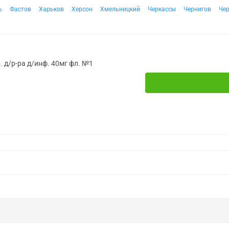
ь
Фастов
Харьков
Херсон
Хмельницкий
Черкассы
Чернигов
Че
 д/р-ра д/инф. 40мг фл. №1