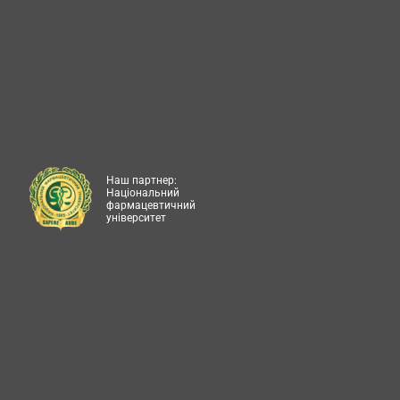
Наш партнер:
Національний
фармацевтичний
університет