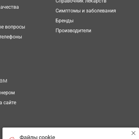
Справочник лекарств
качества
Симптомы и заболевания
Бренды
ые вопросы
Производители
телефоны
рам
тнером
а сайте
Файлы cookie