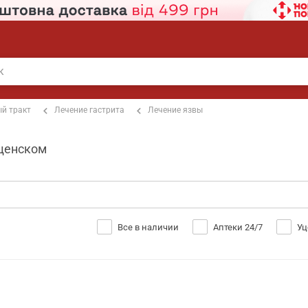
й тракт
Лечение гастрита
Лечение язвы
ещенском
Все в наличии
Аптеки 24/7
Уц