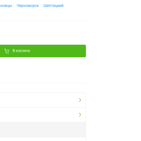
рновцы
Черноморск
Шептицкий
В корзину