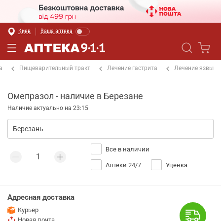
Киев
Ваша аптека
а
Пищеварительный тракт
Лечение гастрита
Лечение язвы
Омепразол - наличие в Березане
Наличие актуально на 23:15
Все в наличии
Аптеки 24/7
Уценка
Адресная доставка
Курьер
Новая почта