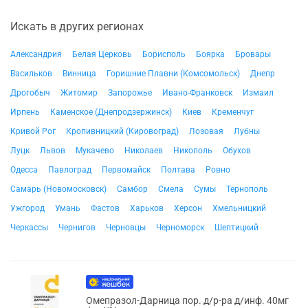
Искать в других регионах
Александрия
Белая Церковь
Борисполь
Боярка
Бровары
Васильков
Винница
Горишние Плавни (Комсомольск)
Днепр
Дрогобыч
Житомир
Запорожье
Ивано-Франковск
Измаил
Ирпень
Каменское (Днепродзержинск)
Киев
Кременчуг
Кривой Рог
Кропивницкий (Кировоград)
Лозовая
Лубны
Луцк
Львов
Мукачево
Николаев
Никополь
Обухов
Одесса
Павлоград
Первомайск
Полтава
Ровно
Самарь (Новомосковск)
Самбор
Смела
Сумы
Тернополь
Ужгород
Умань
Фастов
Харьков
Херсон
Хмельницкий
Черкассы
Чернигов
Черновцы
Черноморск
Шептицкий
Омепразол-Дарница пор. д/р-ра д/инф. 40мг