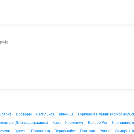
ираф)
Боярка
Бровары
Васильков
Винница
Горишние Плавни (Комсомольс
менское (Днепродзержинск)
Киев
Кременчуг
Кривой Рог
Кропивницки
бухов
Одесса
Павлоград
Первомайск
Полтава
Ровно
Самарь (Н