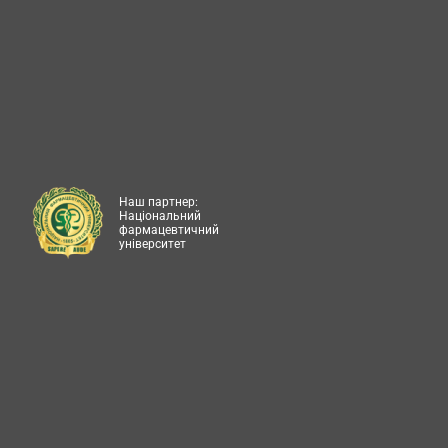
Наш партнер:
Національний
фармацевтичний
університет