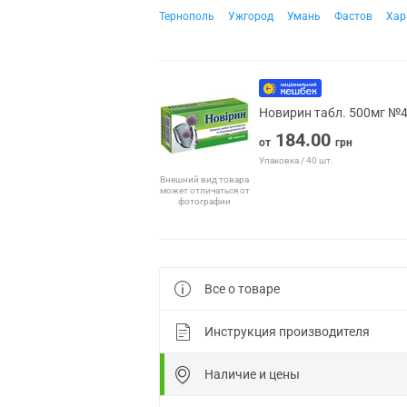
Тернополь
Ужгород
Умань
Фастов
Хар
Новирин табл. 500мг №
184.00
от
грн
Упаковка / 40 шт.
Внешний вид товара
может отличаться от
фотографии
Все о товаре
Инструкция производителя
Наличие и цены