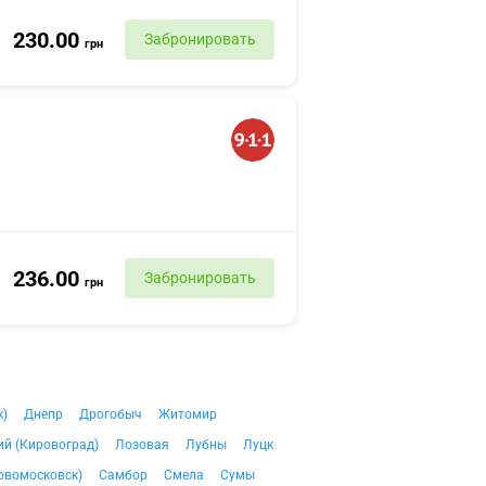
230.00
Забронировать
грн
236.00
Забронировать
грн
к)
Днепр
Дрогобыч
Житомир
й (Кировоград)
Лозовая
Лубны
Луцк
овомосковск)
Самбор
Смела
Сумы