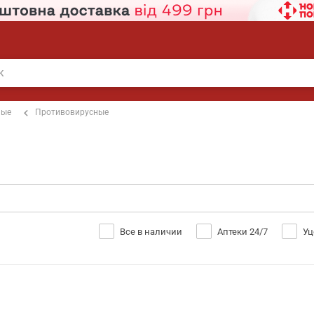
ные
Противовирусные
Все в наличии
Аптеки 24/7
Уц