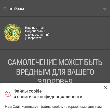
Партнёрам
Наш партнер:
Національний
фармацевтичний
університет
САМОЛЕЧЕНИЕ МОЖЕТ БЫТЬ
ВРЕДНЫМ ДЛЯ ВАШЕГО
ЗДОРОВЬЯ
Файлы cookie
ПЕРЕД ПРИМЕНЕНИЕМ ПРЕПАРАТА
и политика конфиденциальности
ПРОКОНСУЛЬТИРУЙТЕСЬ С ВРАЧОМ
Наш Сайт использует файлы cookie, которые помогают нам
✕
ТОВ «АПТЕКА 911.ЮА» Код ЄДРПОУ 43631965.