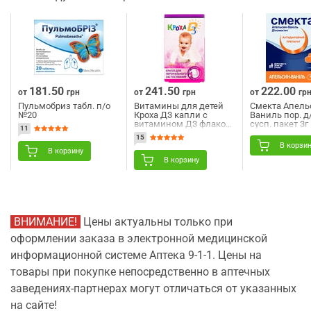
181.50
241.50
222.00
от
грн
от
грн
от
гр
Пульмобриз табл. п/о
Витамины для детей
Смекта Апель
№20
Кроха Д3 капли с
Ваниль пор. д
витамином Д3 флакон
сусп. пакет 3
11
10 мл
15
В корзи
В корзину
В корзину
ВНИМАНИЕ!
Цены актуальны только при
оформлении заказа в электронной медицинской
информационной системе Аптека 9-1-1. Цены на
товары при покупке непосредственно в аптечных
заведениях-партнерах могут отличаться от указанных
на сайте!