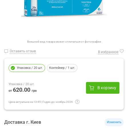
Внешний вид товара может отличаться от фотографии
Оставить отзыв
В избранное
Упаковка
/ 20 шт.
Контейнер
/ 1 шт.
Упаковка
/ 20 шт.
В корзину
620.00
от
грн
Цена актуальна на
13:45
|
Годен до:
ноябрь 2026
Доставка
г.
Киев
Изменить