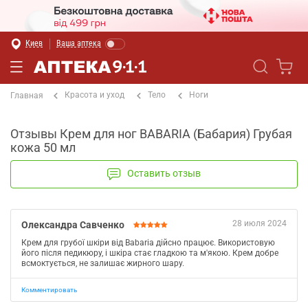
Киев
Ваша аптека
Красота и уход
Тело
Ноги
Главная
Отзывы Крем для ног BABARIA (Бабария) Грубая
кожа 50 мл
Оставить отзыв
28 июля 2024
Олександра Савченко
Крем для грубої шкіри від Babaria дійсно працює. Використовую
його після педикюру, і шкіра стає гладкою та м'якою. Крем добре
всмоктується, не залишає жирного шару.
Комментировать