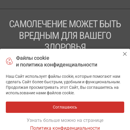
САМОЛЕЧЕНИЕ МОЖЕТ БЫТЬ
ВРЕДНЫМ ДЛЯ ВАШЕГО
ЗДОРОВЬЯ
Файлы cookie
ПЕРЕД ПРИМЕНЕНИЕМ ПРЕПАРАТА
и политика конфиденциальности
ПРОКОНСУЛЬТИРУЙТЕСЬ С ВРАЧОМ
Наш Сайт использует файлы cookie, которые помогают нам
✕
ТОВ «АПТЕКА 911.ЮА» Код ЄДРПОУ 43631965.
сделать Сайт более быстрым, удобным и функциональным.
Продолжая просматривать этот Сайт, Вы соглашаетесь на
Отказ от ответственности
использование нами файлов cookie.
© 2014-2026. Медицинская информационная система
АПТЕКА911.ЮА
Соглашаюсь
Разработка и поддержка сайта -
wu.ua
Узнать больше можно на странице
Политика конфиденциальности