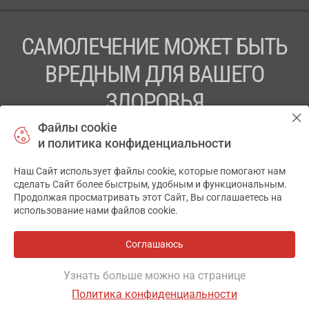
САМОЛЕЧЕНИЕ МОЖЕТ БЫТЬ
ВРЕДНЫМ ДЛЯ ВАШЕГО
ЗДОРОВЬЯ
Файлы cookie
ПЕРЕД ПРИМЕНЕНИЕМ ПРЕПАРАТА
и политика конфиденциальности
ПРОКОНСУЛЬТИРУЙТЕСЬ С ВРАЧОМ
Наш Сайт использует файлы cookie, которые помогают нам
✕
ТОВ «АПТЕКА 911.ЮА» Код ЄДРПОУ 43631965.
сделать Сайт более быстрым, удобным и функциональным.
Продолжая просматривать этот Сайт, Вы соглашаетесь на
Отказ от ответственности
использование нами файлов cookie.
© 2014-2026. Медицинская информационная система
АПТЕКА911.ЮА
Соглашаюсь
Разработка и поддержка сайта -
wu.ua
Узнать больше можно на странице
Политика конфиденциальности
ОСНОВНОЕ
ГДЕ ЕСТЬ
ДРУГИЕ ВАРИАНТЫ
ОТЗЫВЫ