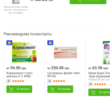
Внешний вид товара
может отличаться от
фотографии
Рекомендуем посмотреть
94.00
250.00
63.50
от
грн
от
грн
от
грн
Корвалмент капс.
Цитрамон-форте табл.
Крем Боро Пл
мягкие 0,1г №80
№100
трав Здорова
природная за
3
2
увлажнение и
4
восстановлен
зеленый 25 м
В корзину
В корзину
В корзи