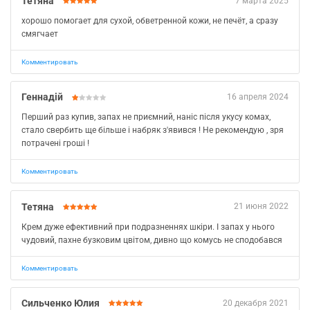
Тетяна
7 марта 2025
хорошо помогает для сухой, обветренной кожи, не печёт, а сразу
смягчает
Комментировать
Геннадій
16 апреля 2024
Перший раз купив, запах не приємний, наніс після укусу комах,
стало свербить ще більше і набряк з'явився ! Не рекомендую , зря
потрачені гроші !
Комментировать
Тетяна
21 июня 2022
Крем дуже ефективний при подразненнях шкіри. І запах у нього
чудовий, пахне бузковим цвітом, дивно що комусь не сподобався
Комментировать
Сильченко Юлия
20 декабря 2021