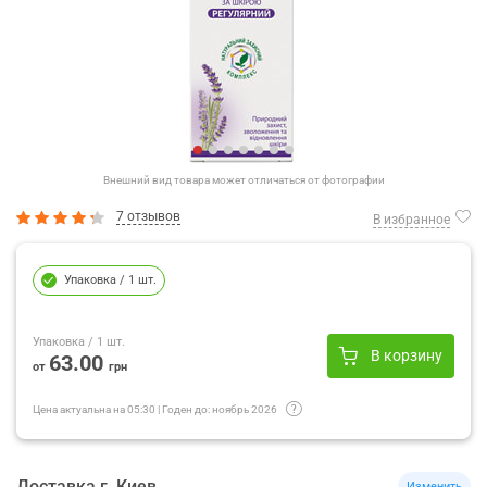
Внешний вид товара может отличаться от фотографии
7 отзывов
В избранное
Упаковка
/ 1 шт.
Упаковка
/ 1 шт.
В корзину
63.00
от
грн
Цена актуальна на
05:30
|
Годен до:
ноябрь 2026
Доставка
г.
Киев
Изменить