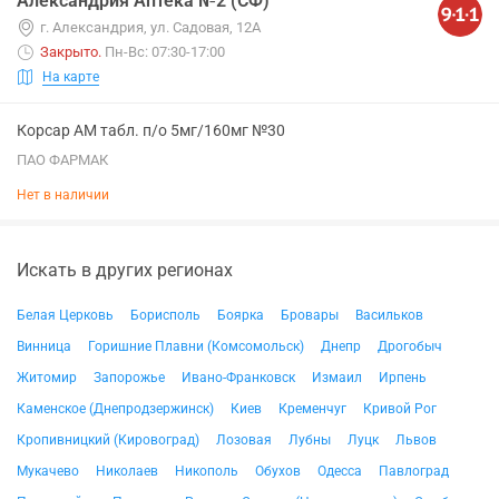
Александрия Аптека №2 (СФ)
г. Александрия, ул. Садовая, 12А
Закрыто
.
Пн-Вс: 07:30-17:00
На карте
Корсар АМ табл. п/о 5мг/160мг №30
ПАО ФАРМАК
Нет в наличии
Искать в других регионах
Белая Церковь
Борисполь
Боярка
Бровары
Васильков
Винница
Горишние Плавни (Комсомольск)
Днепр
Дрогобыч
Житомир
Запорожье
Ивано-Франковск
Измаил
Ирпень
Каменское (Днепродзержинск)
Киев
Кременчуг
Кривой Рог
Кропивницкий (Кировоград)
Лозовая
Лубны
Луцк
Львов
Мукачево
Николаев
Никополь
Обухов
Одесса
Павлоград