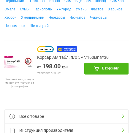
Первомайск
Полтава
Ровно
Самарь (Новомосковск)
Самбор
Смела
Сумы
Тернополь
Ужгород
Умань
Фастов
Харьков
Херсон
Хмельницкий
Черкассы
Чернигов
Черновцы
Черноморск
Шептицкий
Корсар АМ табл. п/о 5мг/160мг №30
198.00
от
грн
В корзину
Упаковка / 30 шт.
Внешний вид товара
может отличаться от
фотографии
Все о товаре
Инструкция производителя