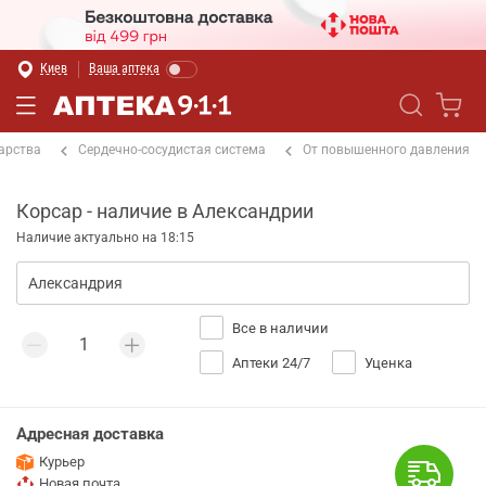
Киев
Ваша аптека
арства
Сердечно-сосудистая система
От повышенного давления
Корсар - наличие в Александрии
Наличие актуально на 18:15
Все в наличии
Аптеки 24/7
Уценка
Адресная доставка
Курьер
Новая почта