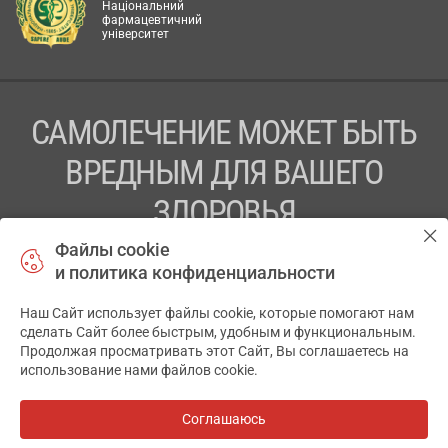
Національний
фармацевтичний
університет
САМОЛЕЧЕНИЕ МОЖЕТ БЫТЬ
ВРЕДНЫМ ДЛЯ ВАШЕГО
ЗДОРОВЬЯ
Файлы cookie
ПЕРЕД ПРИМЕНЕНИЕМ ПРЕПАРАТА
и политика конфиденциальности
ПРОКОНСУЛЬТИРУЙТЕСЬ С ВРАЧОМ
Наш Сайт использует файлы cookie, которые помогают нам
✕
ТОВ «АПТЕКА 911.ЮА» Код ЄДРПОУ 43631965.
сделать Сайт более быстрым, удобным и функциональным.
Продолжая просматривать этот Сайт, Вы соглашаетесь на
Отказ от ответственности
использование нами файлов cookie.
© 2014-2026. Медицинская информационная система
АПТЕКА911.ЮА
Соглашаюсь
Все аптеки
на карте