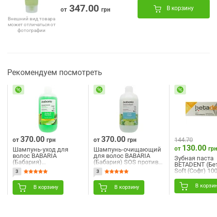
347.00
В корзину
от
грн
Внешний вид товара
может отличаться от
фотографии
Рекомендуем посмотреть
370.00
370.00
144.70
от
грн
от
грн
130.00
от
гр
Шампунь-уход для
Шампунь-очищающий
волос BABARIA
для волос BABARIA
Зубная паста
(Бабария)
(Бабария) SOS против
BETADENT (Бе
увлажняющий и
перхоти 500 мл
Soft (Софт) 10
3
3
питательный 500 мл
В корзи
В корзину
В корзину