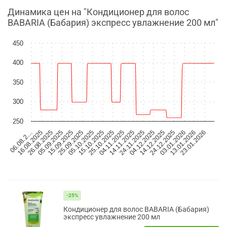
Динамика цен на "Кондиционер для волос
BABARIA (Бабария) экспресс увлажнение 200 мл"
450
400
350
300
250
05.10.2025
03.01.2026
15.10.2025
13.01.2026
25.10.2025
23.01.2026
06.08.2…
04.11.2025
16.08.2025
14.11.2025
26.08.2025
24.11.2025
05.09.2025
04.12.2025
15.09.2025
14.12.2025
25.09.2025
24.12.2025
-25%
Кондиционер для волос BABARIA (Бабария)
экспресс увлажнение 200 мл