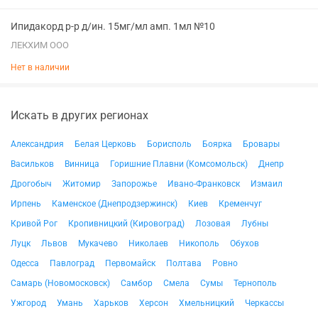
Ипидакорд р-р д/ин. 15мг/мл амп. 1мл №10
ЛЕКХИМ ООО
Нет в наличии
Искать в других регионах
Александрия
Белая Церковь
Борисполь
Боярка
Бровары
Васильков
Винница
Горишние Плавни (Комсомольск)
Днепр
Дрогобыч
Житомир
Запорожье
Ивано-Франковск
Измаил
Ирпень
Каменское (Днепродзержинск)
Киев
Кременчуг
Кривой Рог
Кропивницкий (Кировоград)
Лозовая
Лубны
Луцк
Львов
Мукачево
Николаев
Никополь
Обухов
Одесса
Павлоград
Первомайск
Полтава
Ровно
Самарь (Новомосковск)
Самбор
Смела
Сумы
Тернополь
Ужгород
Умань
Харьков
Херсон
Хмельницкий
Черкассы