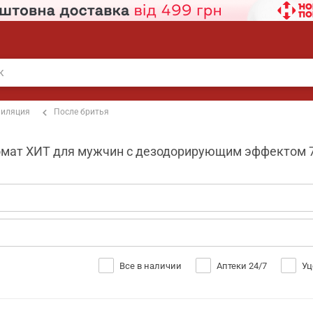
пиляция
После бритья
мат ХИТ для мужчин с дезодорирующим эффектом 70
Все в наличии
Аптеки 24/7
Уц