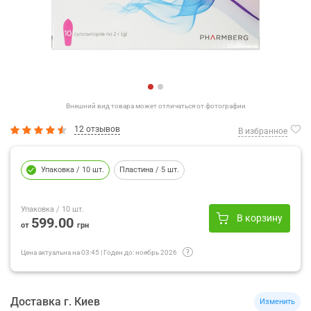
Внешний вид товара может отличаться от фотографии
12 отзывов
В избранное
Упаковка
/ 10 шт.
Пластина
/ 5 шт.
Упаковка
/ 10 шт.
В корзину
599.00
от
грн
Цена актуальна на
03:45
|
Годен до:
ноябрь 2026
Доставка
г.
Киев
Изменить