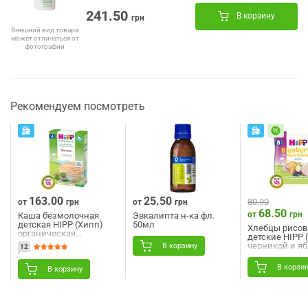
241.50
В корзину
грн
Внешний вид товара
может отличаться от
фотографии
Рекомендуем посмотреть
163.00
25.50
80.90
от
грн
от
грн
68.50
от
грн
Каша безмолочная
Эвкалипта н-ка фл.
детская HIPP (Хипп)
50мл
Хлебцы рисо
органическая
детские HIPP 
Гречневая 200 г
черникой и я
В корзину
12
г
В корзи
В корзину