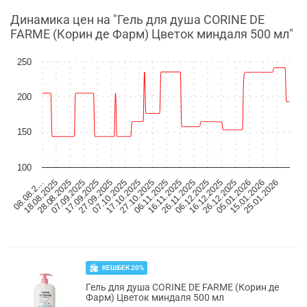
Динамика цен на "Гель для душа CORINE DE
FARME (Корин де Фарм) Цветок миндаля 500 мл"
250
200
150
100
07.10.2025
05.01.2026
17.10.2025
15.01.2026
27.10.2025
25.01.2026
08.08.2…
06.11.2025
18.08.2025
16.11.2025
28.08.2025
26.11.2025
07.09.2025
06.12.2025
17.09.2025
16.12.2025
27.09.2025
26.12.2025
КЕШБЕК 20%
Гель для душа CORINE DE FARME (Корин де
Фарм) Цветок миндаля 500 мл