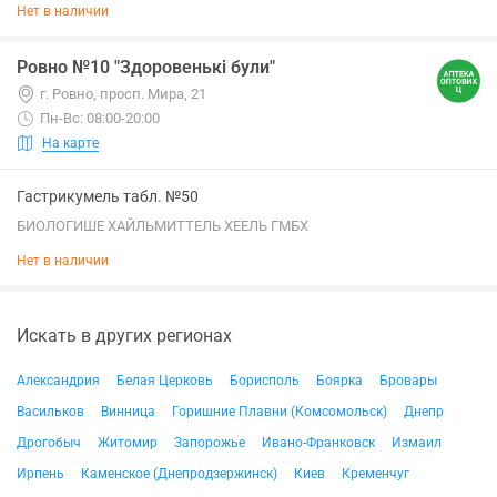
Нет в наличии
Ровно №10 "Здоровенькі були"
г. Ровно, просп. Мира, 21
Пн-Вс: 08:00-20:00
На карте
Гастрикумель табл. №50
БИОЛОГИШЕ ХАЙЛЬМИТТЕЛЬ ХЕЕЛЬ ГМБХ
Нет в наличии
Искать в других регионах
Александрия
Белая Церковь
Борисполь
Боярка
Бровары
Васильков
Винница
Горишние Плавни (Комсомольск)
Днепр
Дрогобыч
Житомир
Запорожье
Ивано-Франковск
Измаил
Ирпень
Каменское (Днепродзержинск)
Киев
Кременчуг