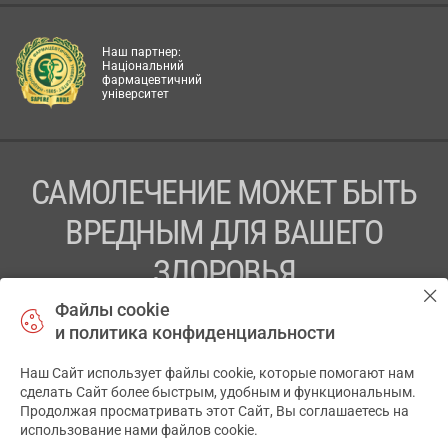
Наш партнер:
Національний
фармацевтичний
університет
САМОЛЕЧЕНИЕ МОЖЕТ БЫТЬ
ВРЕДНЫМ ДЛЯ ВАШЕГО
ЗДОРОВЬЯ
Файлы cookie
ПЕРЕД ПРИМЕНЕНИЕМ ПРЕПАРАТА
и политика конфиденциальности
ПРОКОНСУЛЬТИРУЙТЕСЬ С ВРАЧОМ
Наш Сайт использует файлы cookie, которые помогают нам
✕
ТОВ «АПТЕКА 911.ЮА» Код ЄДРПОУ 43631965.
сделать Сайт более быстрым, удобным и функциональным.
Продолжая просматривать этот Сайт, Вы соглашаетесь на
Отказ от ответственности
использование нами файлов cookie.