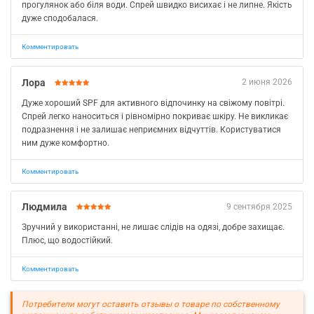
прогулянок або біля води. Спрей швидко висихає і не липне. Якість
дуже сподобалася.
Комментировать
Лора
2 июня 2026
Дуже хороший SPF для активного відпочинку на свіжому повітрі.
Спрей легко наноситься і рівномірно покриває шкіру. Не викликає
подразнення і не залишає неприємних відчуттів. Користуватися
ним дуже комфортно.
Комментировать
Людмила
9 сентября 2025
Зручний у використанні, не лишає слідів на одязі, добре захищає.
Плюс, що водостійкий.
Комментировать
Потребители могут оставить отзывы о товаре по собственному