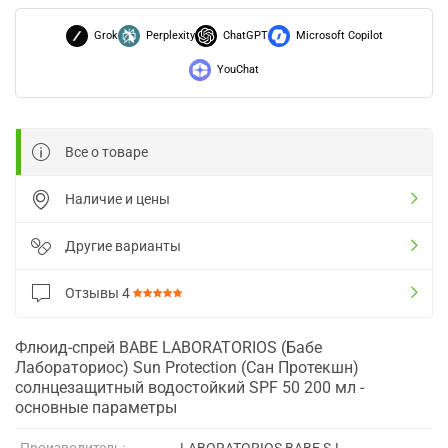
Grok
Perplexity
ChatGPT
Microsoft Copilot
YouChat
Все о товаре
Наличие и цены
Другие варианты
Отзывы
4
Флюид-спрей BABE LABORATORIOS (Бабе
Лабораториос) Sun Protection (Сан Протекшн)
солнцезащитный водостойкий SPF 50 200 мл -
основные параметры
Производитель:
LABORATORIOS BABE S.L.