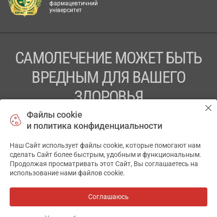
фармацевтичний
університет
САМОЛЕЧЕНИЕ МОЖЕТ БЫТЬ
ВРЕДНЫМ ДЛЯ ВАШЕГО
ЗДОРОВЬЯ
Файлы cookie
ПЕРЕД ПРИМЕНЕНИЕМ ПРЕПАРАТА
и политика конфиденциальности
ПРОКОНСУЛЬТИРУЙТЕСЬ С ВРАЧОМ
Наш Сайт использует файлы cookie, которые помогают нам
✕
ТОВ «АПТЕКА 911.ЮА» Код ЄДРПОУ 43631965.
сделать Сайт более быстрым, удобным и функциональным.
Продолжая просматривать этот Сайт, Вы соглашаетесь на
Отказ от ответственности
использование нами файлов cookie.
© 2014-2026. Медицинская информационная система
АПТЕКА911.ЮА
Соглашаюсь
Разработка и поддержка сайта -
wu.ua