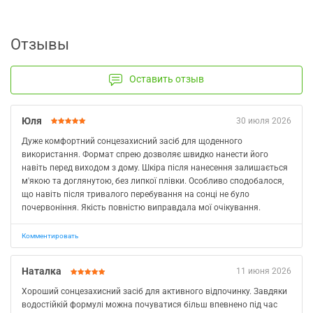
Отзывы
Оставить отзыв
Юля
30 июля 2026
Дуже комфортний сонцезахисний засіб для щоденного
використання. Формат спрею дозволяє швидко нанести його
навіть перед виходом з дому. Шкіра після нанесення залишається
м'якою та доглянутою, без липкої плівки. Особливо сподобалося,
що навіть після тривалого перебування на сонці не було
почервоніння. Якість повністю виправдала мої очікування.
Комментировать
Наталка
11 июня 2026
Хороший сонцезахисний засіб для активного відпочинку. Завдяки
водостійкій формулі можна почуватися більш впевнено під час