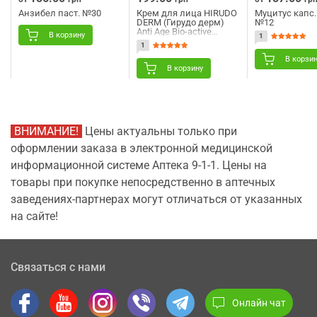
Анзибел паст. №30
Крем для лица HIRUDO
Муцитус капс.
DERM (Гирудо дерм)
№12
Anti Age Bio-active
В корзину
1
multieffect (Анти Эйдж
1
Био-актив
мультиэффект) против
В корзи
возрастных изменений
В корзину
50 мл
ВНИМАНИЕ!
Цены актуальны только при
оформлении заказа в электронной медицинской
информационной системе Аптека 9-1-1. Цены на
товары при покупке непосредственно в аптечных
заведениях-партнерах могут отличаться от указанных
на сайте!
Связаться с нами
Онлайн чат