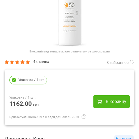
Внешний вид товара может отличаться от фотографии
4 отзыва
В избранное
Упаковка
/ 1 шт.
Упаковка
/ 1 шт.
В корзину
1162.00
грн
Цена актуальна на
21:15
|
Годен до:
ноябрь 2026
Доставка
г.
Киев
Изменить