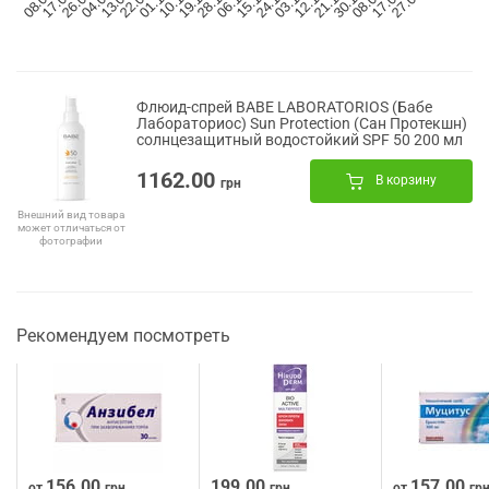
Флюид-спрей BABE LABORATORIOS (Бабе
Лабораториос) Sun Protection (Сан Протекшн)
солнцезащитный водостойкий SPF 50 200 мл
1162.00
В корзину
грн
Внешний вид товара
может отличаться от
фотографии
Рекомендуем посмотреть
156.00
199.00
157.00
от
грн
грн
от
гр