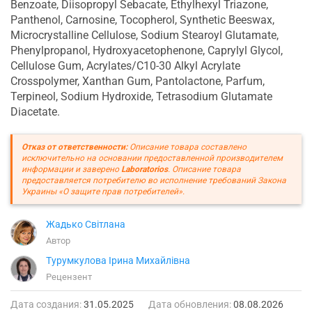
Benzoate, Diisopropyl Sebacate, Ethylhexyl Triazone,
Panthenol, Carnosine, Tocopherol, Synthetic Beeswax,
Microcrystalline Cellulose, Sodium Stearoyl Glutamate,
Phenylpropanol, Hydroxyacetophenone, Caprylyl Glycol,
Cellulose Gum, Acrylates/C10-30 Alkyl Acrylate
Crosspolymer, Xanthan Gum, Pantolactone, Parfum,
Terpineol, Sodium Hydroxide, Tetrasodium Glutamate
Diacetate.
Отказ от ответственности:
Описание товара составлено
исключительно на основании предоставленной производителем
информации и заверено
Laboratorios
. Описание товара
предоставляется потребителю во исполнение требований Закона
Украины «О защите прав потребителей».
Жадько Світлана
Автор
Турумкулова Ірина Михайлівна
Рецензент
Дата создания:
31.05.2025
Дата обновления:
08.08.2026