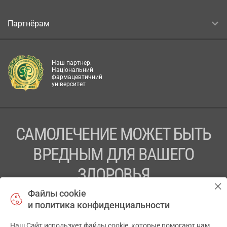
Партнёрам
Наш партнер:
Національний
фармацевтичний
університет
САМОЛЕЧЕНИЕ МОЖЕТ БЫТЬ
ВРЕДНЫМ ДЛЯ ВАШЕГО
ЗДОРОВЬЯ
Файлы cookie
ПЕРЕД ПРИМЕНЕНИЕМ ПРЕПАРАТА
и политика конфиденциальности
ПРОКОНСУЛЬТИРУЙТЕСЬ С ВРАЧОМ
Наш Сайт использует файлы cookie, которые помогают нам