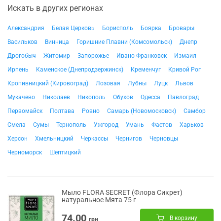
Искать в других регионах
Александрия
Белая Церковь
Борисполь
Боярка
Бровары
Васильков
Винница
Горишние Плавни (Комсомольск)
Днепр
Дрогобыч
Житомир
Запорожье
Ивано-Франковск
Измаил
Ирпень
Каменское (Днепродзержинск)
Кременчуг
Кривой Рог
Кропивницкий (Кировоград)
Лозовая
Лубны
Луцк
Львов
Мукачево
Николаев
Никополь
Обухов
Одесса
Павлоград
Первомайск
Полтава
Ровно
Самарь (Новомосковск)
Самбор
Смела
Сумы
Тернополь
Ужгород
Умань
Фастов
Харьков
Херсон
Хмельницкий
Черкассы
Чернигов
Черновцы
Черноморск
Шептицкий
Мыло FLORA SECRET (Флора Сикрет)
натуральное Мята 75 г
74.00
В корзину
грн