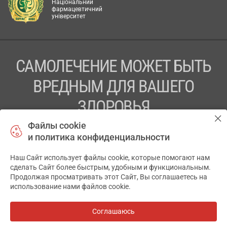
Національний
фармацевтичний
університет
САМОЛЕЧЕНИЕ МОЖЕТ БЫТЬ
ВРЕДНЫМ ДЛЯ ВАШЕГО
ЗДОРОВЬЯ
Файлы cookie
ПЕРЕД ПРИМЕНЕНИЕМ ПРЕПАРАТА
и политика конфиденциальности
ПРОКОНСУЛЬТИРУЙТЕСЬ С ВРАЧОМ
Наш Сайт использует файлы cookie, которые помогают нам
✕
ТОВ «АПТЕКА 911.ЮА» Код ЄДРПОУ 43631965.
сделать Сайт более быстрым, удобным и функциональным.
Продолжая просматривать этот Сайт, Вы соглашаетесь на
Отказ от ответственности
использование нами файлов cookie.
© 2014-2026. Медицинская информационная система
АПТЕКА911.ЮА
Соглашаюсь
Все аптеки
на карте