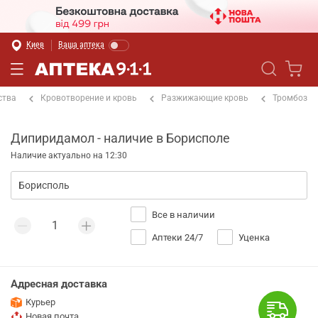
Киев
Ваша аптека
ства
Кровотворение и кровь
Разжижающие кровь
Тромбоз
Дипиридамол - наличие в Борисполе
Наличие актуально на 12:30
Все в наличии
Аптеки 24/7
Уценка
Адресная доставка
Курьер
Новая почта