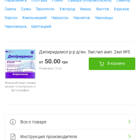
Первомайск
Полтава
Ровно
Самарь (Новомосковск)
Самбор
Смела
Сумы
Тернополь
Ужгород
Умань
Фастов
Харьков
Херсон
Хмельницкий
Черкассы
Чернигов
Черновцы
Черноморск
Шептицкий
Дипиридамол р-р д/ин. 5мг/мл амп. 2мл №5
50.00
от
грн
В корзину
Упаковка / 5 шт.
Внешний вид товара
может отличаться от
фотографии
Все о товаре
Инструкция производителя