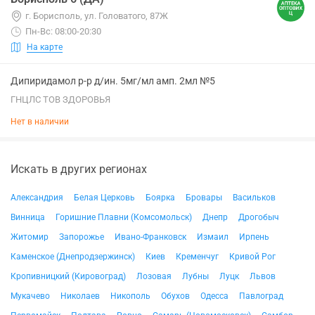
г. Борисполь, ул. Головатого, 87Ж
Пн-Вс: 08:00-20:30
На карте
Дипиридамол р-р д/ин. 5мг/мл амп. 2мл №5
ГНЦЛС ТОВ ЗДОРОВЬЯ
Нет в наличии
Искать в других регионах
Александрия
Белая Церковь
Боярка
Бровары
Васильков
Винница
Горишние Плавни (Комсомольск)
Днепр
Дрогобыч
Житомир
Запорожье
Ивано-Франковск
Измаил
Ирпень
Каменское (Днепродзержинск)
Киев
Кременчуг
Кривой Рог
Кропивницкий (Кировоград)
Лозовая
Лубны
Луцк
Львов
Мукачево
Николаев
Никополь
Обухов
Одесса
Павлоград