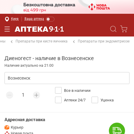
Киев
Ваша аптека
оны
Препараты при кисте яичника
Препараты при эндометриозе
Диеногест - наличие в Вознесенске
Наличие актуально на 21:00
Все в наличии
Аптеки 24/7
Уценка
Адресная доставка
Курьер
Новая почта