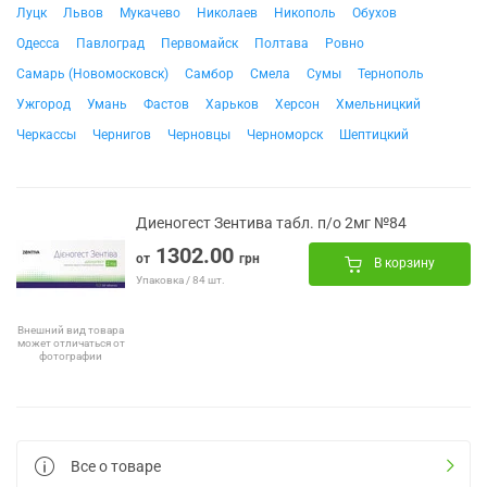
Луцк
Львов
Мукачево
Николаев
Никополь
Обухов
Одесса
Павлоград
Первомайск
Полтава
Ровно
Самарь (Новомосковск)
Самбор
Смела
Сумы
Тернополь
Ужгород
Умань
Фастов
Харьков
Херсон
Хмельницкий
Черкассы
Чернигов
Черновцы
Черноморск
Шептицкий
Диеногест Зентива табл. п/о 2мг №84
1302.00
от
грн
В корзину
Упаковка / 84 шт.
Внешний вид товара
может отличаться от
фотографии
Все о товаре