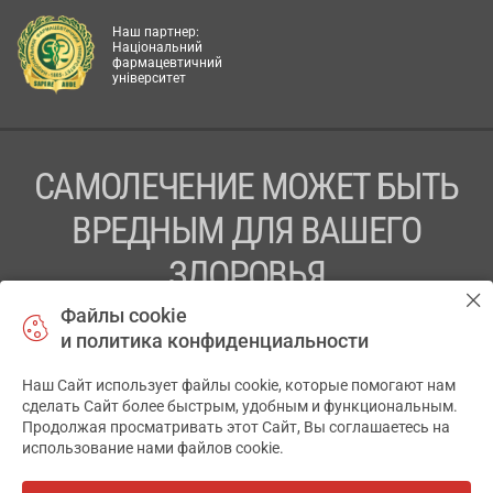
Наш партнер:
Національний
фармацевтичний
університет
САМОЛЕЧЕНИЕ МОЖЕТ БЫТЬ
ВРЕДНЫМ ДЛЯ ВАШЕГО
ЗДОРОВЬЯ
Файлы cookie
ПЕРЕД ПРИМЕНЕНИЕМ ПРЕПАРАТА
и политика конфиденциальности
ПРОКОНСУЛЬТИРУЙТЕСЬ С ВРАЧОМ
Наш Сайт использует файлы cookie, которые помогают нам
✕
ТОВ «АПТЕКА 911.ЮА» Код ЄДРПОУ 43631965.
сделать Сайт более быстрым, удобным и функциональным.
Продолжая просматривать этот Сайт, Вы соглашаетесь на
Отказ от ответственности
использование нами файлов cookie.
© 2014-2026. Медицинская информационная система