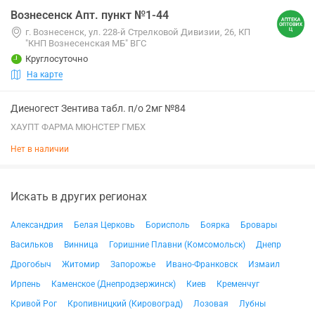
Вознесенск Апт. пункт №1-44
г. Вознесенск, ул. 228-й Стрелковой Дивизии, 26, КП
"КНП Вознесенская МБ" ВГС
Круглосуточно
На карте
Диеногест Зентива табл. п/о 2мг №84
ХАУПТ ФАРМА МЮНСТЕР ГМБХ
Нет в наличии
Искать в других регионах
Александрия
Белая Церковь
Борисполь
Боярка
Бровары
Васильков
Винница
Горишние Плавни (Комсомольск)
Днепр
Дрогобыч
Житомир
Запорожье
Ивано-Франковск
Измаил
Ирпень
Каменское (Днепродзержинск)
Киев
Кременчуг
Кривой Рог
Кропивницкий (Кировоград)
Лозовая
Лубны