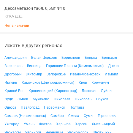
Дексаметазон табл. 0,5мг №10
КРКА Д.Д.
Нет в наличии
Искать в других регионах
Александрия
Белая Церковь
Борисполь
Боярка
Бровары
Васильков
Винница
Горишние Плавни (Комсомольск)
Днепр
Дрогобыч
Житомир
Запорожье
Ивано-Франковск
Измаил
Ирпень
Каменское (Днепродзержинск)
Киев
Кременчуг
Кривой Рог
Кропивницкий (Кировоград)
Лозовая
Лубны
Луцк
Львов
Мукачево
Николаев
Никополь
Обухов
Одесса
Павлоград
Первомайск
Полтава
Самарь (Новомосковск)
Самбор
Смела
Сумы
Тернополь
Ужгород
Умань
Фастов
Харьков
Херсон
Хмельницкий
Черкассы
Чернигов
Черновцы
Черноморск
Шептицкий