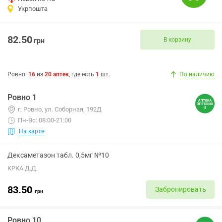
Укрпошта
82.50
В корзину
грн
Ровно
:
16
из
20
аптек
, где есть
1
шт.
По наличию
Ровно 1
г. Ровно, ул. Соборная, 192Д
Пн-Вс: 08:00-21:00
На карте
Дексаметазон табл. 0,5мг №10
КРКА Д.Д.
83.50
Забронировать
грн
Ровно 10