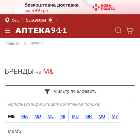
Киев
Ваша аптека
Бренды
Главная
БРЕНДЫ
M&
на
Фильтр по алфавиту
Используйте фильтр для облегчения поиска!
M&
MA
MD
ME
MI
MO
MR
MU
MY
M&M'S