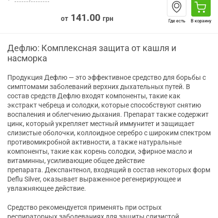
141.00
от
грн
Где есть
В корзину
Дефлю: Комплексная защита от кашля и
насморка
Продукция Дефлю — это эффективное средство для борьбы с
симптомами заболеваний верхних дыхательных путей. В
состав средств Дефлю входят компоненты, такие как
экстракт чебреца и солодки, которые способствуют снятию
воспаления и облегчению дыхания. Препарат также содержит
цинк, который укрепляет местный иммунитет и защищает
слизистые оболочки, коллоидное серебро с широким спектром
противомикробной активности, а также натуральные
компоненты, такие как корень солодки, эфирное масло и
витаминны, усиливающие общее действие
препарата. Декспантенол, входящий в состав некоторых форм
Deflu Silver, оказывает выраженное регенерирующее и
увлажняющее действие.
Средство рекомендуется применять при острых
респираторных заболеваниях для защиты слизистой