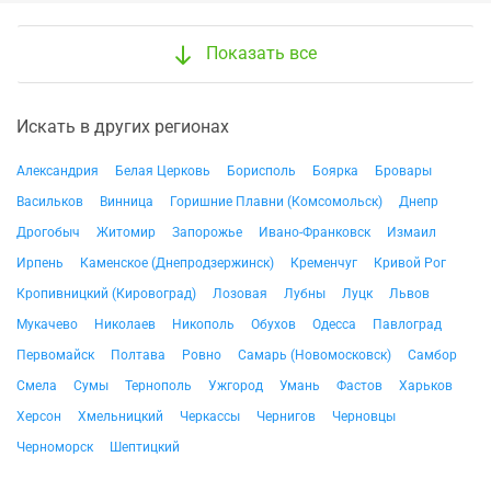
Показать все
Искать в других регионах
Александрия
Белая Церковь
Борисполь
Боярка
Бровары
Васильков
Винница
Горишние Плавни (Комсомольск)
Днепр
Дрогобыч
Житомир
Запорожье
Ивано-Франковск
Измаил
Ирпень
Каменское (Днепродзержинск)
Кременчуг
Кривой Рог
Кропивницкий (Кировоград)
Лозовая
Лубны
Луцк
Львов
Мукачево
Николаев
Никополь
Обухов
Одесса
Павлоград
Первомайск
Полтава
Ровно
Самарь (Новомосковск)
Самбор
Смела
Сумы
Тернополь
Ужгород
Умань
Фастов
Харьков
Херсон
Хмельницкий
Черкассы
Чернигов
Черновцы
Черноморск
Шептицкий