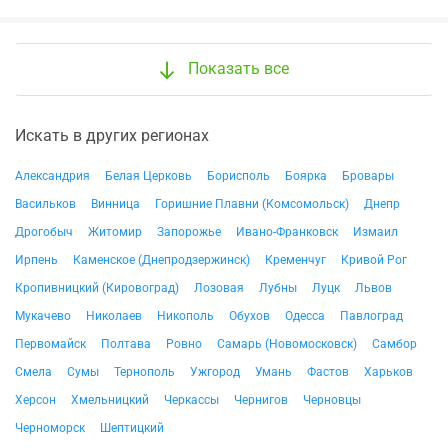
Показать все
Искать в других регионах
Александрия
Белая Церковь
Борисполь
Боярка
Бровары
Васильков
Винница
Горишние Плавни (Комсомольск)
Днепр
Дрогобыч
Житомир
Запорожье
Ивано-Франковск
Измаил
Ирпень
Каменское (Днепродзержинск)
Кременчуг
Кривой Рог
Кропивницкий (Кировоград)
Лозовая
Лубны
Луцк
Львов
Мукачево
Николаев
Никополь
Обухов
Одесса
Павлоград
Первомайск
Полтава
Ровно
Самарь (Новомосковск)
Самбор
Смела
Сумы
Тернополь
Ужгород
Умань
Фастов
Харьков
Херсон
Хмельницкий
Черкассы
Чернигов
Черновцы
Черноморск
Шептицкий