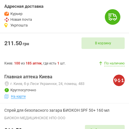
Адресная доставка
Курьер
Новая почта
Укрпошта
211.50
В корзину
грн
Киев
:
100
из
185
аптек
, где есть
1
шт.
По наличию
Главная аптека Киева
г. Киев, б-р Леси Украинки, 24, помещ. 483
Круглосуточно
На карте
Спрей для безопасного загара БИОКОН SPF 50+ 160 мл
БИОКОН МЕДИЦИНСКОЕ НПО ООО