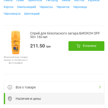
Смела
Сумы
Тернополь
Ужгород
Умань
Фастов
Харьков
Херсон
Хмельницкий
Черкассы
Чернигов
Черновцы
Черноморск
Шептицкий
Спрей для безопасного загара БИОКОН SPF
50+ 160 мл
211.50
В корзину
грн
Внешний вид товара
может отличаться от
фотографии
Все о товаре
Наличие и цены