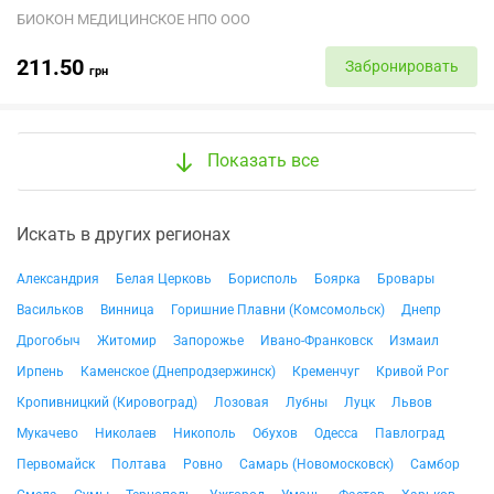
БИОКОН МЕДИЦИНСКОЕ НПО ООО
211.50
Забронировать
грн
Показать все
Искать в других регионах
Александрия
Белая Церковь
Борисполь
Боярка
Бровары
Васильков
Винница
Горишние Плавни (Комсомольск)
Днепр
Дрогобыч
Житомир
Запорожье
Ивано-Франковск
Измаил
Ирпень
Каменское (Днепродзержинск)
Кременчуг
Кривой Рог
Кропивницкий (Кировоград)
Лозовая
Лубны
Луцк
Львов
Мукачево
Николаев
Никополь
Обухов
Одесса
Павлоград
Первомайск
Полтава
Ровно
Самарь (Новомосковск)
Самбор