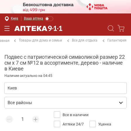
Киев
Ваша аптека
Товары для дома и семьи
Все для отдыха
Галантерея
авная
Подвес с патриотической символикой размер 22
см х 7 см №12 в ассортименте, дерево - наличие
в Киеве
Наличие актуально на 04:45
Все в наличии
Аптеки 24/7
Уценка