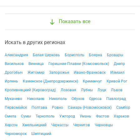
Показать все
Искать в других регионах
Александрия
Белая Церковь
Борисполь
Боярка
Бровары
Васильков
Винница
Горишние Плавни (Комсомольск)
Днепр
Дрогобыч
Житомир
Запорожье
Ивано-Франковск
Измаил
Ирпень
Каменское (Днепродзержинск)
Кременчуг
Кривой Рог
Кропивницкий (Кировоград)
Лозовая
Лубны
Луцк
Львов
Мукачево
Николаев
Никополь
Обухов
Одесса
Павлоград
Первомайск
Полтава
Ровно
Самарь (Новомосковск)
Самбор
Смела
Сумы
Тернополь
Ужгород
Умань
Фастов
Харьков
Херсон
Хмельницкий
Черкассы
Чернигов
Черновцы
Черноморск
Шептицкий