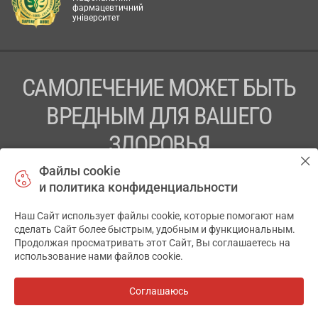
фармацевтичний
університет
САМОЛЕЧЕНИЕ МОЖЕТ БЫТЬ
ВРЕДНЫМ ДЛЯ ВАШЕГО
ЗДОРОВЬЯ
Файлы cookie
ПЕРЕД ПРИМЕНЕНИЕМ ПРЕПАРАТА
и политика конфиденциальности
ПРОКОНСУЛЬТИРУЙТЕСЬ С ВРАЧОМ
Наш Сайт использует файлы cookie, которые помогают нам
✕
ТОВ «АПТЕКА 911.ЮА» Код ЄДРПОУ 43631965.
сделать Сайт более быстрым, удобным и функциональным.
Продолжая просматривать этот Сайт, Вы соглашаетесь на
Отказ от ответственности
использование нами файлов cookie.
© 2014-2026. Медицинская информационная система
АПТЕКА911.ЮА
Соглашаюсь
Все аптеки
на карте
Разработка и поддержка сайта -
wu.ua