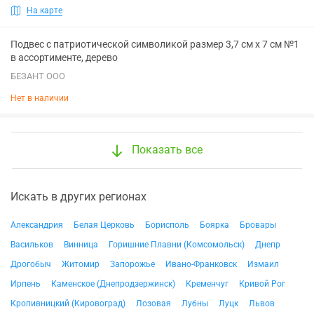
На карте
Подвес с патриотической символикой размер 3,7 см х 7 см №1
в ассортименте, дерево
БЕЗАНТ ООО
Нет в наличии
Показать все
Искать в других регионах
Александрия
Белая Церковь
Борисполь
Боярка
Бровары
Васильков
Винница
Горишние Плавни (Комсомольск)
Днепр
Дрогобыч
Житомир
Запорожье
Ивано-Франковск
Измаил
Ирпень
Каменское (Днепродзержинск)
Кременчуг
Кривой Рог
Кропивницкий (Кировоград)
Лозовая
Лубны
Луцк
Львов