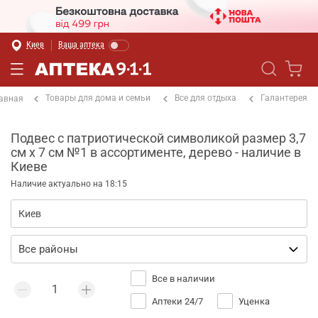
Киев
Ваша аптека
Товары для дома и семьи
Все для отдыха
Галантерея
авная
Подвес с патриотической символикой размер 3,7
см х 7 см №1 в ассортименте, дерево - наличие в
Киеве
Наличие актуально на 18:15
Все в наличии
Аптеки 24/7
Уценка