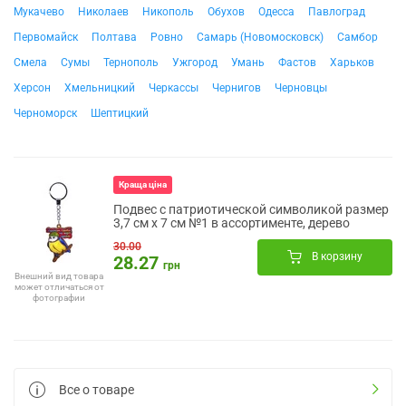
Мукачево
Николаев
Никополь
Обухов
Одесса
Павлоград
Первомайск
Полтава
Ровно
Самарь (Новомосковск)
Самбор
Смела
Сумы
Тернополь
Ужгород
Умань
Фастов
Харьков
Херсон
Хмельницкий
Черкассы
Чернигов
Черновцы
Черноморск
Шептицкий
Краща ціна
Подвес с патриотической символикой размер
3,7 см х 7 см №1 в ассортименте, дерево
30.00
В корзину
28.27
грн
Внешний вид товара
может отличаться от
фотографии
Все о товаре