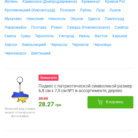
Ирпень
Каменское (Днепродзержинск)
Кременчуг
Кривой Рог
Кропивницкий (Кировоград)
Лозовая
Лубны
Луцк
Львов
Мукачево
Николаев
Никополь
Обухов
Одесса
Павлоград
Первомайск
Полтава
Ровно
Самарь (Новомосковск)
Самбор
Смела
Сумы
Тернополь
Ужгород
Умань
Фастов
Харьков
Херсон
Хмельницкий
Черкассы
Чернигов
Черновцы
Черноморск
Шептицкий
Краща ціна
Подвес с патриотической символикой размер
6,8 см х 7,5 см №1 в ассортименте, дерево
30.00
В корзину
28.27
грн
Внешний вид товара
может отличаться от
фотографии