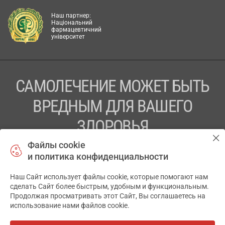
Наш партнер:
Національний
фармацевтичний
університет
САМОЛЕЧЕНИЕ МОЖЕТ БЫТЬ
ВРЕДНЫМ ДЛЯ ВАШЕГО
ЗДОРОВЬЯ
Файлы cookie
ПЕРЕД ПРИМЕНЕНИЕМ ПРЕПАРАТА
и политика конфиденциальности
ПРОКОНСУЛЬТИРУЙТЕСЬ С ВРАЧОМ
Наш Сайт использует файлы cookie, которые помогают нам
✕
ТОВ «АПТЕКА 911.ЮА» Код ЄДРПОУ 43631965.
сделать Сайт более быстрым, удобным и функциональным.
Продолжая просматривать этот Сайт, Вы соглашаетесь на
Отказ от ответственности
использование нами файлов cookie.
© 2014-2026. Медицинская информационная система