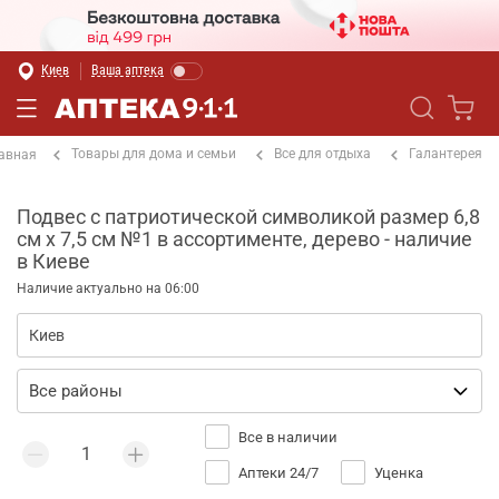
Киев
Ваша аптека
Товары для дома и семьи
Все для отдыха
Галантерея
авная
Подвес с патриотической символикой размер 6,8
см х 7,5 см №1 в ассортименте, дерево - наличие
в Киеве
Наличие актуально на 06:00
Все в наличии
Аптеки 24/7
Уценка