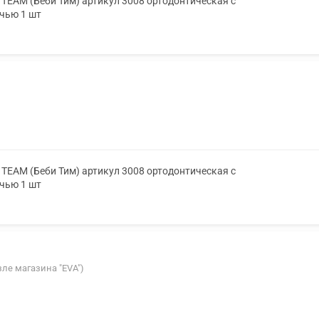
TEAM (Беби Тим) артикул 3008 ортодонтическая с
очью 1 шт
TEAM (Беби Тим) артикул 3008 ортодонтическая с
очью 1 шт
озле магазина "EVA")