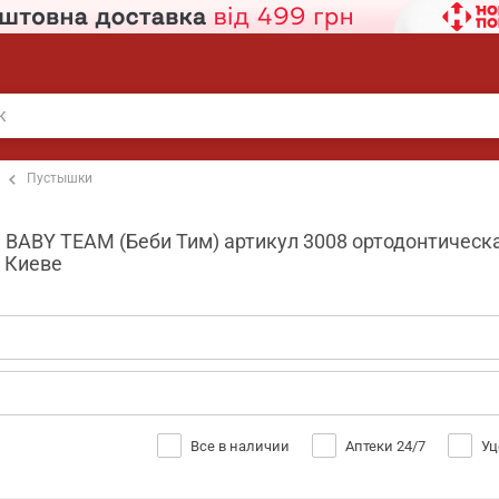
Пустышки
BABY TEAM (Беби Тим) артикул 3008 ортодонтическа
в Киеве
Все в наличии
Аптеки 24/7
Уц