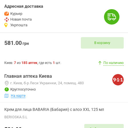
Адресная доставка
Курьер
Новая почта
Укрпошта
581.00
В корзину
грн
Киев
:
7
из
185
аптек
, где есть
1
шт.
По наличию
Главная аптека Киева
г. Киев, б-р Леси Украинки, 24, помещ. 483
Круглосуточно
На карте
Крем для лица BABARIA (Бабария) с алоэ XXL 125 мл
BERIOSKA.S.L