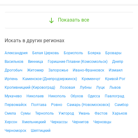
Показать все
Искать в других регионах
Александрия
Белая Церковь
Борисполь
Боярка
Бровары
Васильков
Винница
Горишние Плавни (Комсомольск)
Днепр
Дрогобыч
Житомир
Запорожье
Ивано-Франковск
Измаил
Ирпень
Каменское (Днепродзержинск)
Кременчуг
Кривой Рог
Кропивницкий (Кировоград)
Лозовая
Лубны
Луцк
Львов
Мукачево
Николаев
Никополь
Обухов
Одесса
Павлоград
Первомайск
Полтава
Ровно
Самарь (Новомосковск)
Самбор
Смела
Сумы
Тернополь
Ужгород
Умань
Фастов
Харьков
Херсон
Хмельницкий
Черкассы
Чернигов
Черновцы
Черноморск
Шептицкий