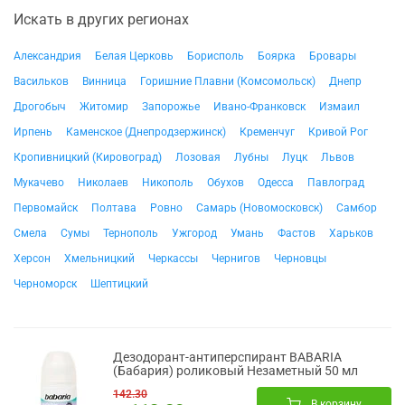
Искать в других регионах
Александрия
Белая Церковь
Борисполь
Боярка
Бровары
Васильков
Винница
Горишние Плавни (Комсомольск)
Днепр
Дрогобыч
Житомир
Запорожье
Ивано-Франковск
Измаил
Ирпень
Каменское (Днепродзержинск)
Кременчуг
Кривой Рог
Кропивницкий (Кировоград)
Лозовая
Лубны
Луцк
Львов
Мукачево
Николаев
Никополь
Обухов
Одесса
Павлоград
Первомайск
Полтава
Ровно
Самарь (Новомосковск)
Самбор
Смела
Сумы
Тернополь
Ужгород
Умань
Фастов
Харьков
Херсон
Хмельницкий
Черкассы
Чернигов
Черновцы
Черноморск
Шептицкий
Дезодорант-антиперспирант BABARIA
(Бабария) роликовый Незаметный 50 мл
142.30
В корзину