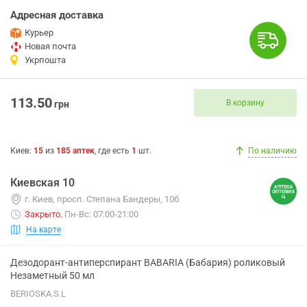
Адресная доставка
Курьер
Новая почта
Укрпошта
113.50
В корзину
грн
Киев
:
15
из
185
аптек
, где есть
1
шт.
По наличию
Киевская 10
г. Киев, просп. Степана Бандеры, 10б
Закрыто
.
Пн-Вс: 07:00-21:00
На карте
Дезодорант-антиперспирант BABARIA (Бабария) роликовый
Незаметный 50 мл
BERIOSKA.S.L